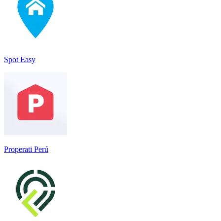
Spot Easy
Properati Perú