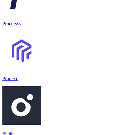
Procursys
Propexo
Plutto