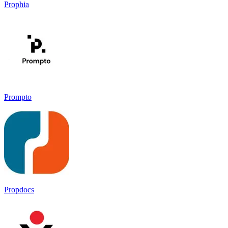
Prophia
Prompto
Propdocs