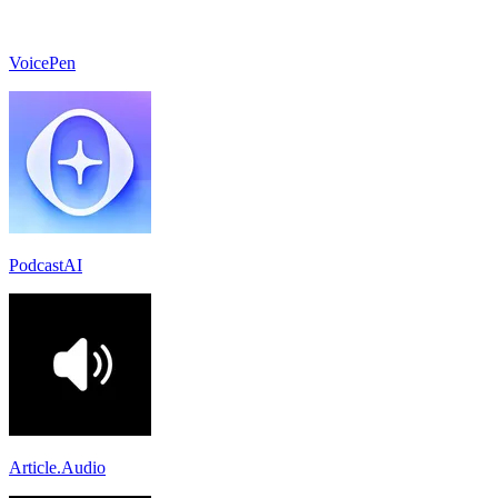
VoicePen
PodcastAI
Article.Audio