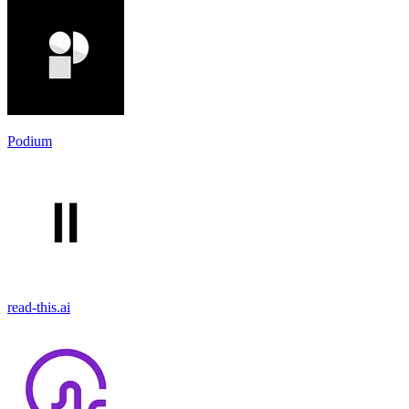
Podium
read-this.ai