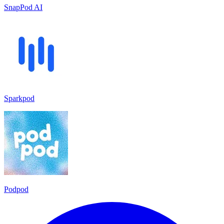
SnapPod AI
Sparkpod
Podpod