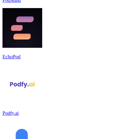
PodMind
EchoPod
Podfy.ai