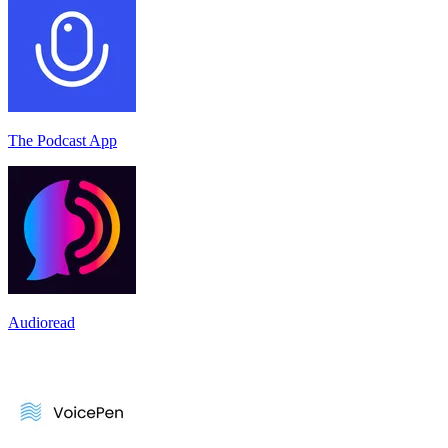
The Podcast App
Audioread