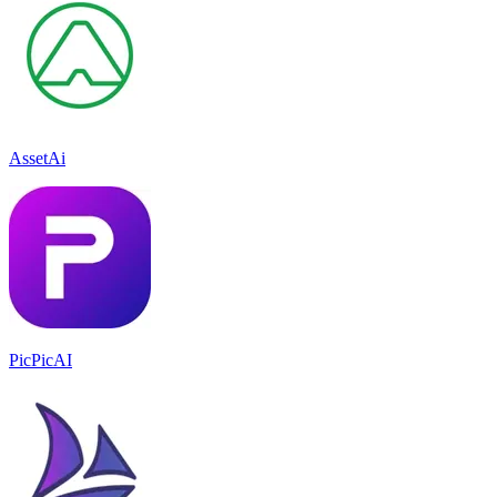
AssetAi
PicPicAI