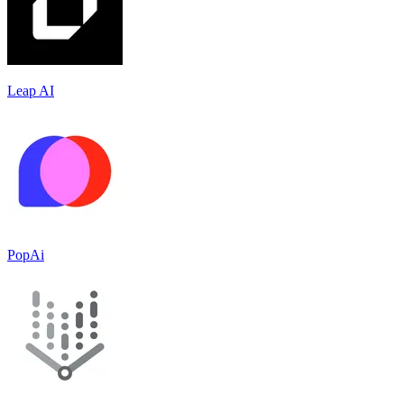
Leap AI
PopAi