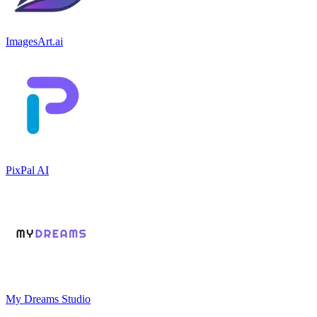
ImagesArt.ai
PixPal AI
My Dreams Studio