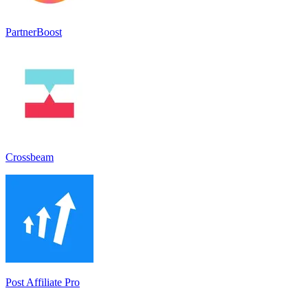
PartnerBoost
Crossbeam
Post Affiliate Pro