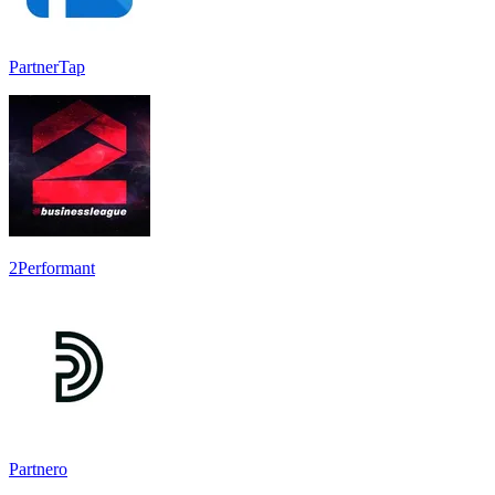
PartnerTap
2Performant
Partnero