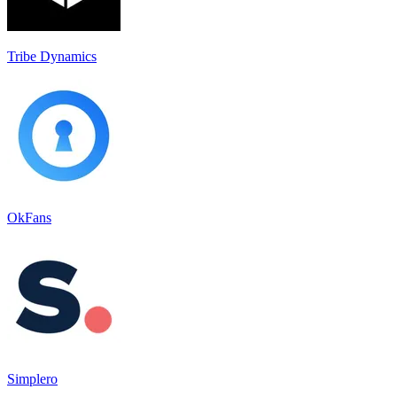
Tribe Dynamics
OkFans
Simplero