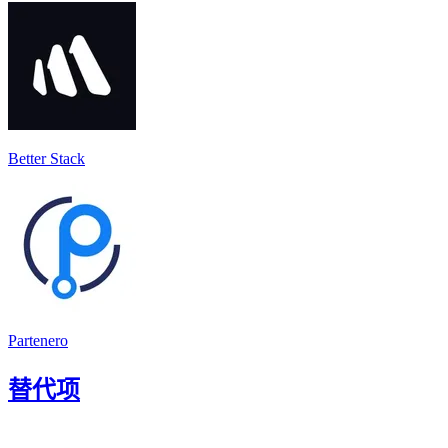
Better Stack
Partenero
替代项