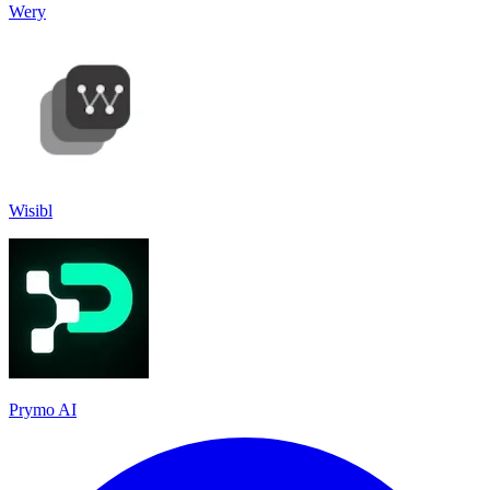
Wery
Wisibl
Prymo AI