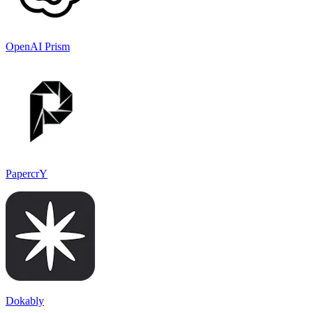
OpenAI Prism
PapercrY
Dokably