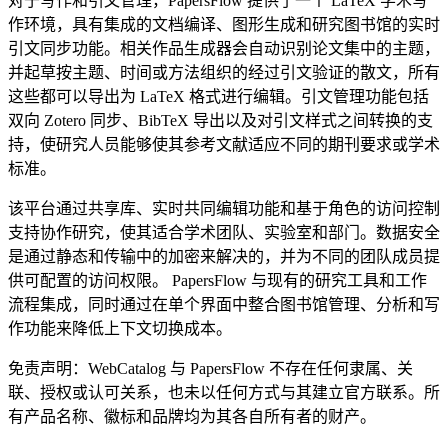
对于写作和引文管理，PapersFlow 提供了一个 LaTeX 学术写
作环境，具有集成的文档编译、图形生成和研究图书馆的实时
引文同步功能。相关作品生成器会自动识别论文集中的主题，
并起草按主题、时间或方法组织的经过引文验证的散文，所有
这些都可以导出为 LaTeX 格式进行编辑。引文管理功能包括
双向 Zotero 同步、BibTeX 导出以及对引文样式之间转换的支
持，使研究人员能够使其参考文献适应不同的期刊要求或学术
标准。
该平台通过共享库、实时共同编辑功能和基于角色的访问控制
支持协作研究，使其适合学术团队、实验室和部门。数据安全
是通过静态和传输中的加密来解决的，并为不同的团队成员提
供可配置的访问权限。 PapersFlow 与现有的研究工具和工作
流程集成，同时通过在单个界面中整合图书馆管理、分析和写
作功能来降低上下文切换成本。
免责声明：WebCatalog 与 PapersFlow 不存在任何隶属、关
联、授权或认可关系，也未以任何方式与其建立官方联系。所
有产品名称、徽标和品牌均为其各自所有者的财产。