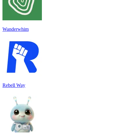
Wanderwhim
Rebell Way