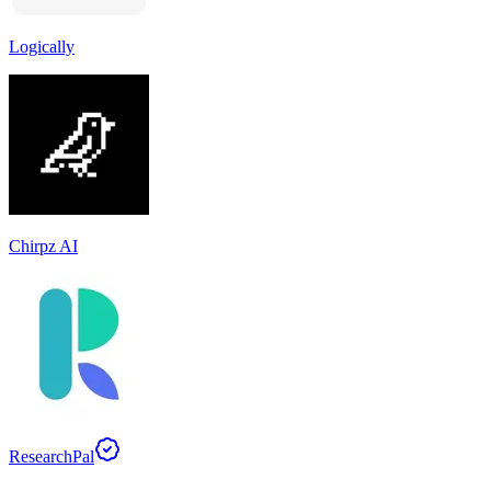
Logically
Chirpz AI
ResearchPal