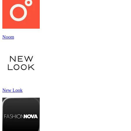
Noom
New Look