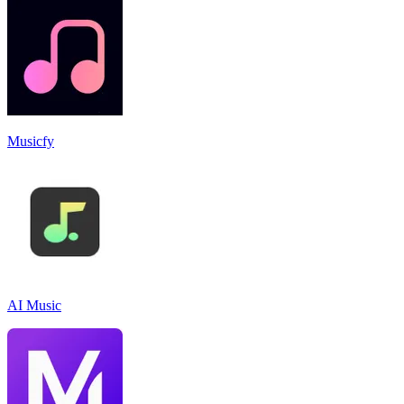
Musicfy
AI Music