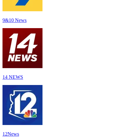
9&10 News
14 NEWS
12News