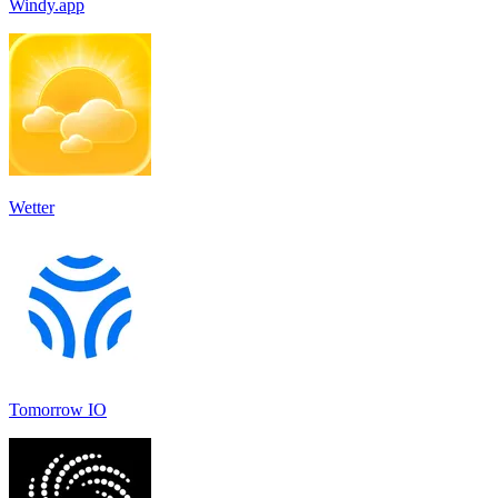
Windy.app
Wetter
Tomorrow IO