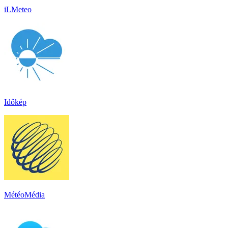
iLMeteo
Időkép
MétéoMédia