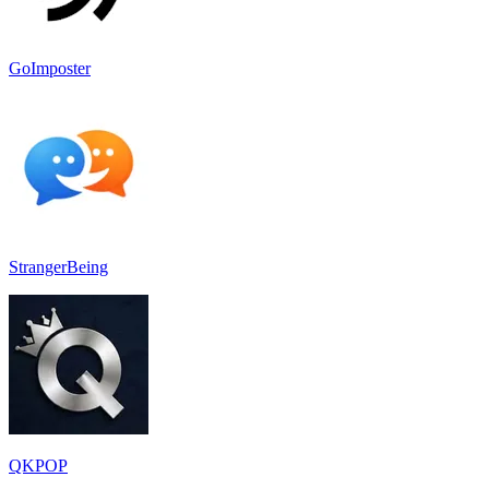
GoImposter
StrangerBeing
QKPOP