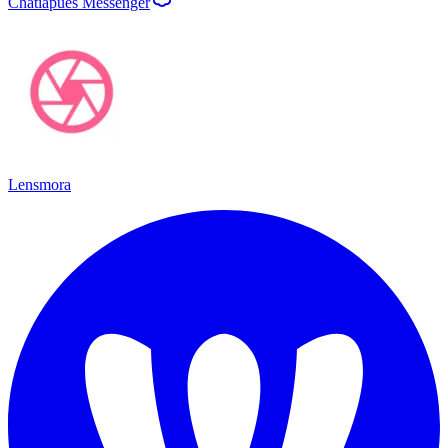
Chatiapues Messenger
Lensmora