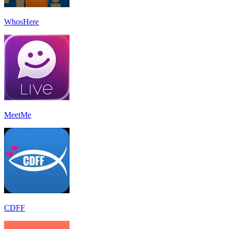
WhosHere
MeetMe
CDFF