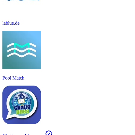
lablue.de
Pool Match