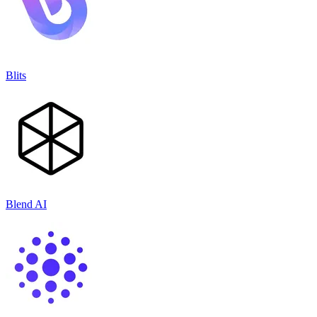
Blits
Blend AI