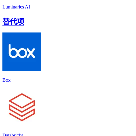
Luminaries AI
替代项
Box
Databricks