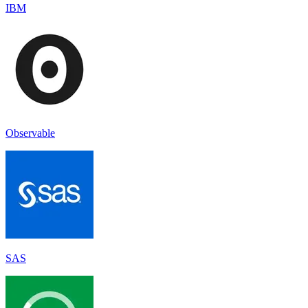
IBM
Observable
SAS