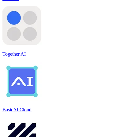
Together AI
BasicAI Cloud