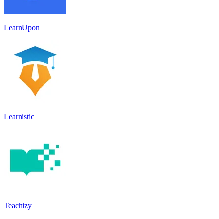
LearnUpon
Learnistic
Teachizy