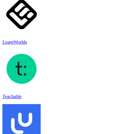
LearnWorlds
Teachable