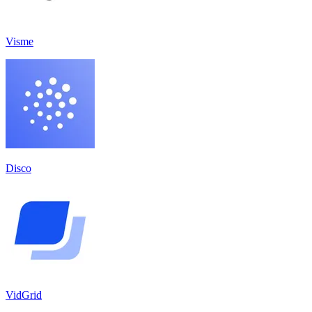
Visme
Disco
VidGrid