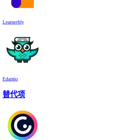
Learnerbly
Edaptio
替代项