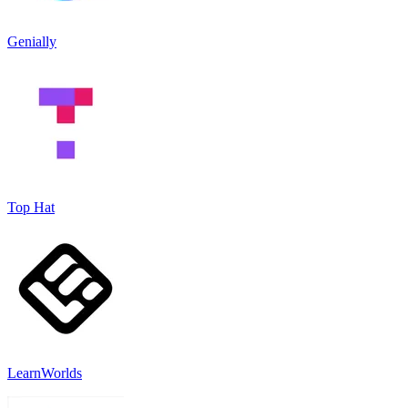
Genially
Top Hat
LearnWorlds