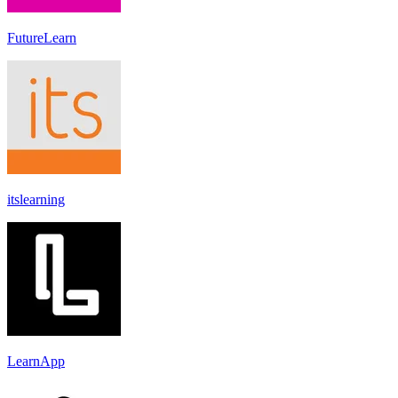
FutureLearn
itslearning
LearnApp