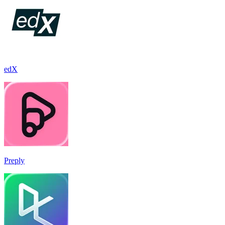
edX
Preply