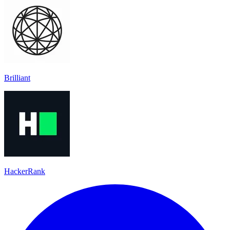
Brilliant
HackerRank