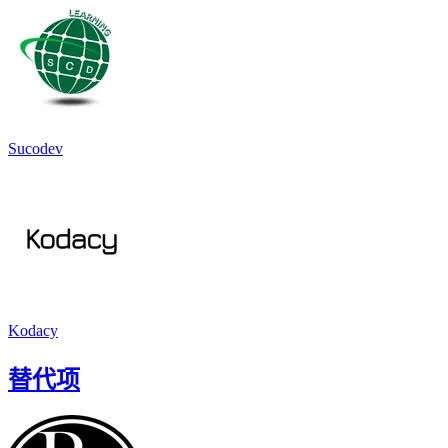
Sucodev
Kodacy
替代项