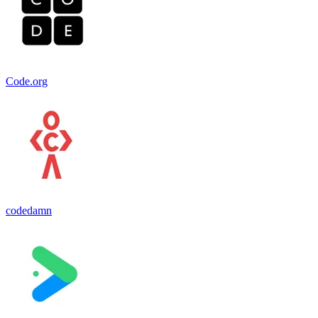
Code.org
codedamn