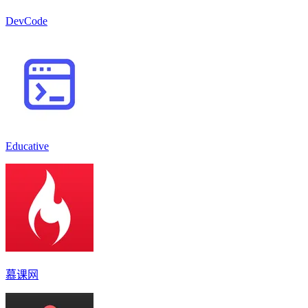
DevCode
Educative
慕课网