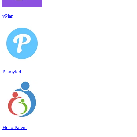
vPlan
Pikmykid
Hello Parent