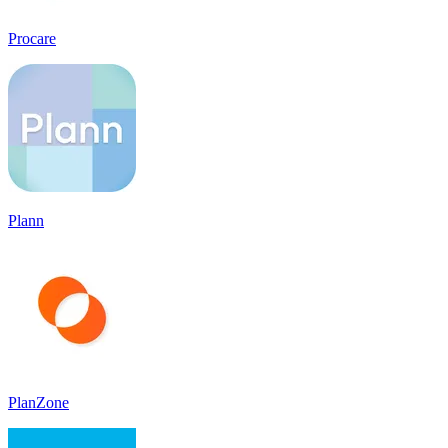
Procare
Plann
PlanZone