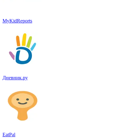
MyKidReports
Дневник.ру
EatPal