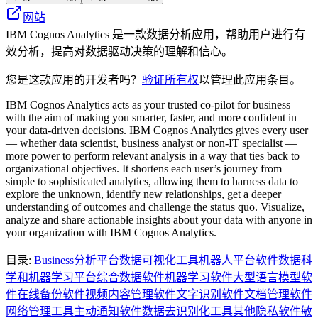
网站
IBM Cognos Analytics 是一款数据分析应用，帮助用户进行有
效分析，提高对数据驱动决策的理解和信心。
您是这款应用的开发者吗？
验证所有权
以管理此应用条目。
IBM Cognos Analytics acts as your trusted co-pilot for business
with the aim of making you smarter, faster, and more confident in
your data-driven decisions. IBM Cognos Analytics gives every user
— whether data scientist, business analyst or non-IT specialist —
more power to perform relevant analysis in a way that ties back to
organizational objectives. It shortens each user’s journey from
simple to sophisticated analytics, allowing them to harness data to
explore the unknown, identify new relationships, get a deeper
understanding of outcomes and challenge the status quo. Visualize,
analyze and share actionable insights about your data with anyone in
your organization with IBM Cognos Analytics.
目录
:
Business
分析平台
数据可视化工具
机器人平台软件
数据科
学和机器学习平台
综合数据软件
机器学习软件
大型语言模型软
件
在线备份软件
视频内容管理软件
文字识别软件
文档管理软件
网络管理工具
主动通知软件
数据去识别化工具
其他隐私软件
敏