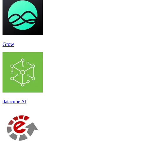
Grow
datacube AI