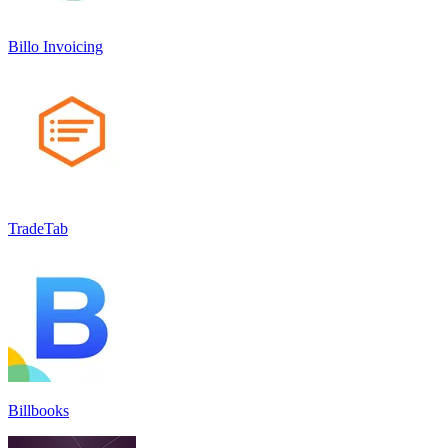
Billo Invoicing
TradeTab
Billbooks