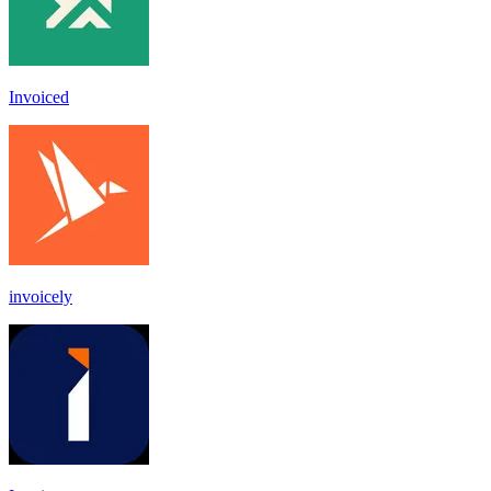
Invoiced
invoicely