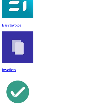
EasyInvoice
Invoiless