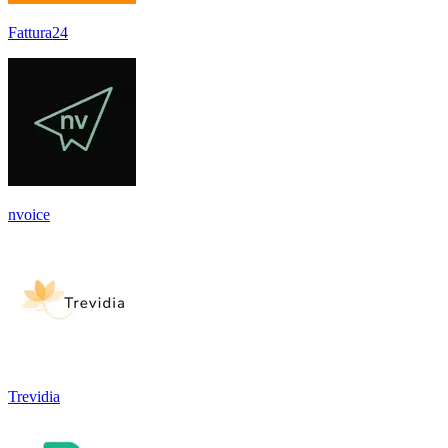
Fattura24
nvoice
Trevidia