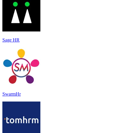
Sage HR
SwarmHr