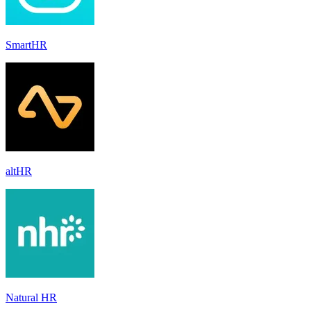
SmartHR
altHR
Natural HR