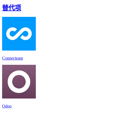
替代项
Connecteam
Odoo