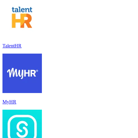
TalentHR
MyHR