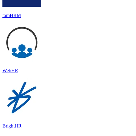
tomHRM
WebHR
BrightHR