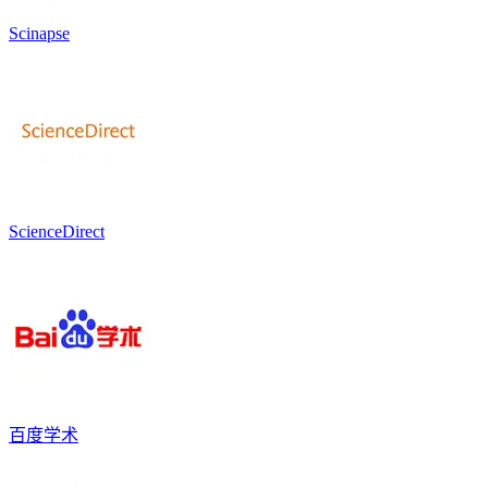
Scinapse
ScienceDirect
百度学术