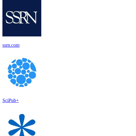
ssrn.com
SciPub+