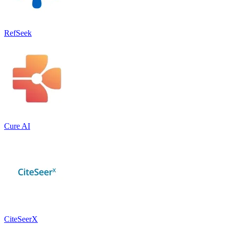
RefSeek
Cure AI
CiteSeerX