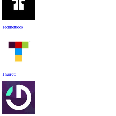
Technetbook
Thurrott