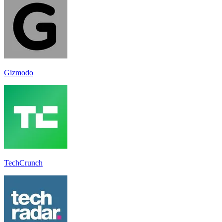
Gizmodo
TechCrunch