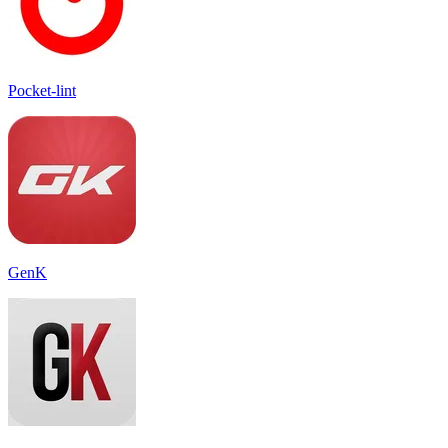
Pocket-lint
GenK