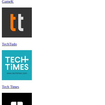
GameK
TechTudo
Tech Times