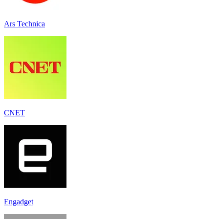
Ars Technica
CNET
Engadget