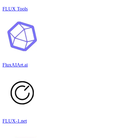
FLUX Tools
FluxAIArt.ai
FLUX-1.net