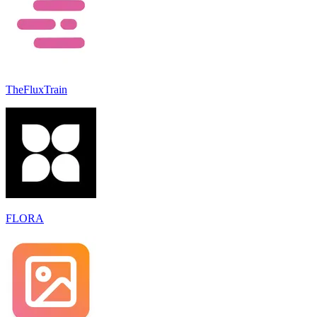
TheFluxTrain
FLORA