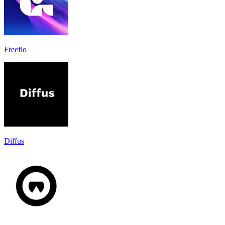
Freeflo
Diffus