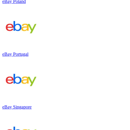
eBay Poland
eBay Portugal
eBay Singapore