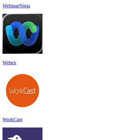
WebinarNinja
Webex
WorkCast