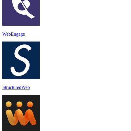
WebEngage
StructuredWeb