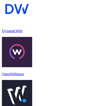
DynamicWeb
OpenWebinars