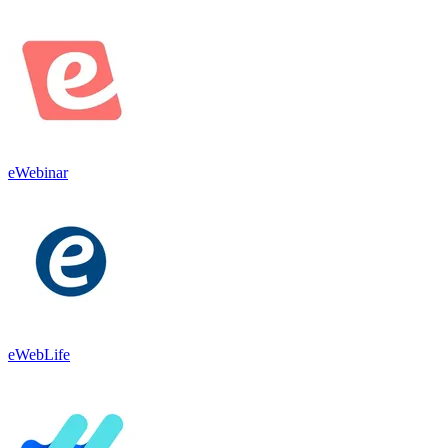
eWebinar
eWebLife