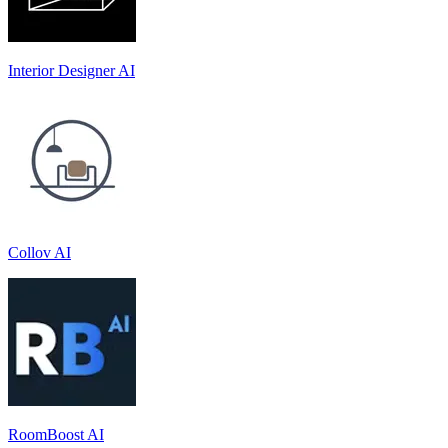
Interior Designer AI
Collov AI
RoomBoost AI