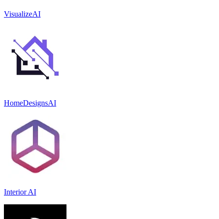
VisualizeAI
HomeDesignsAI
Interior AI