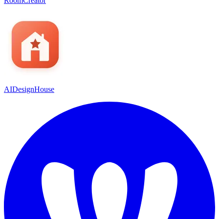
RoomCreator
AIDesignHouse