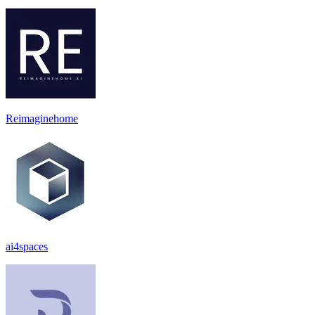
Reimaginehome
ai4spaces