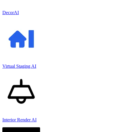
DecorAI
Virtual Staging AI
Interior Render AI