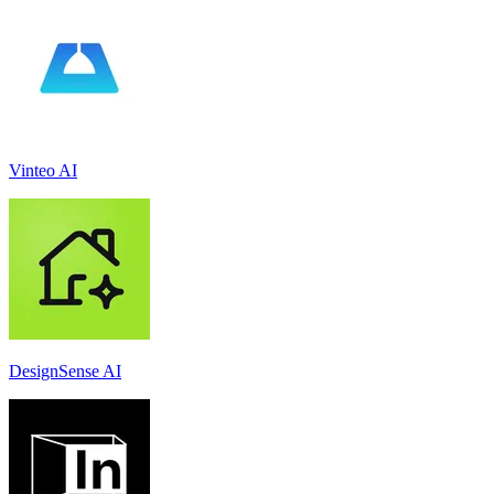
Vinteo AI
DesignSense AI