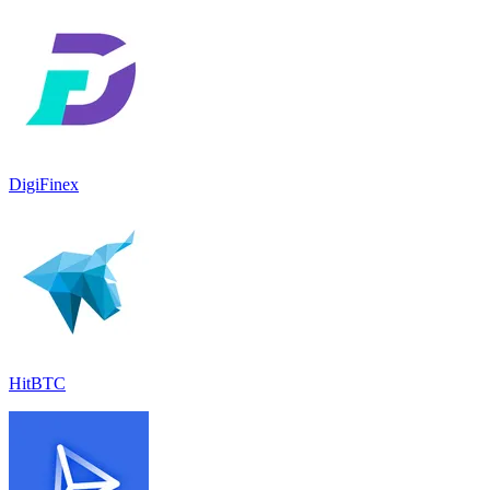
DigiFinex
HitBTC