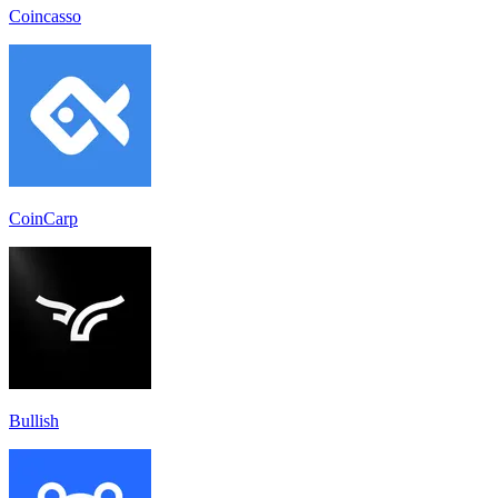
Coincasso
CoinCarp
Bullish