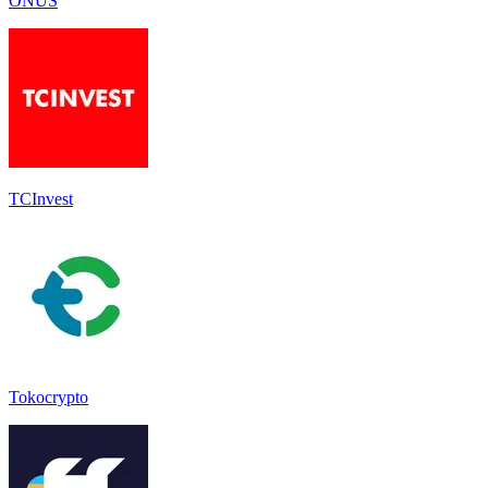
ONUS
TCInvest
Tokocrypto