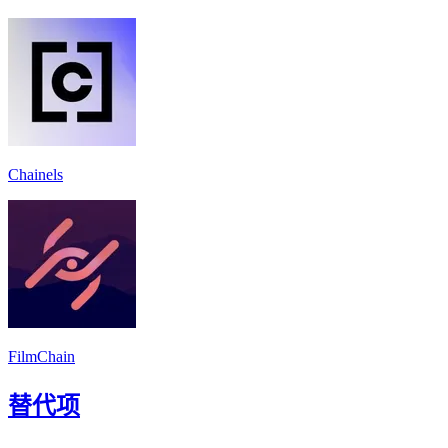
Chainels
FilmChain
替代项