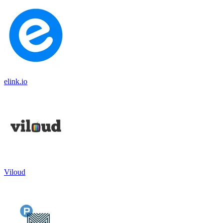
elink.io
Viloud