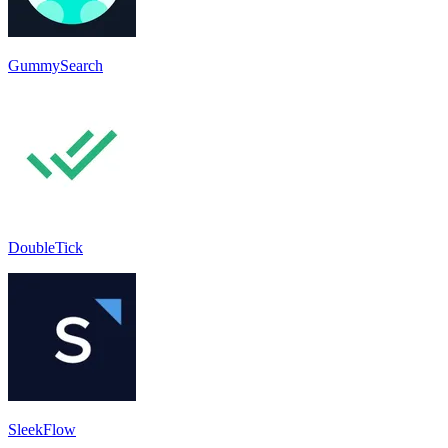
GummySearch
DoubleTick
SleekFlow