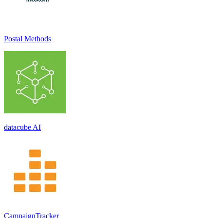
Postal Methods
datacube AI
CampaignTracker