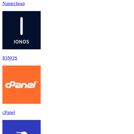
Namecheap
IONOS
cPanel