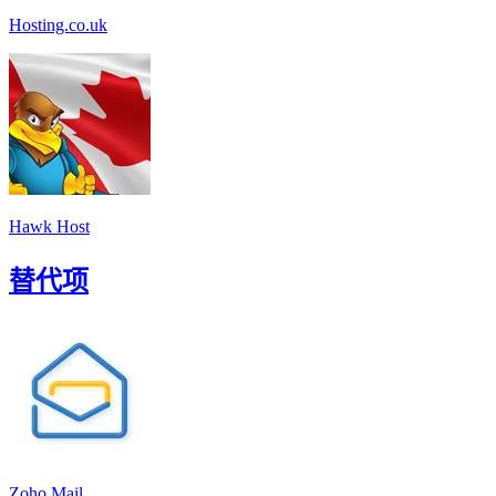
Hosting.co.uk
Hawk Host
替代项
Zoho Mail