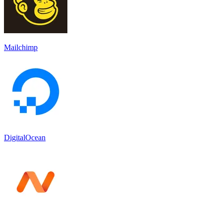
Mailchimp
DigitalOcean