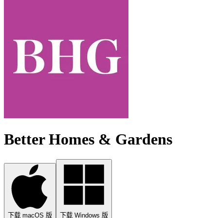
Better Homes & Gardens
下载 macOS 版
下载 Windows 版