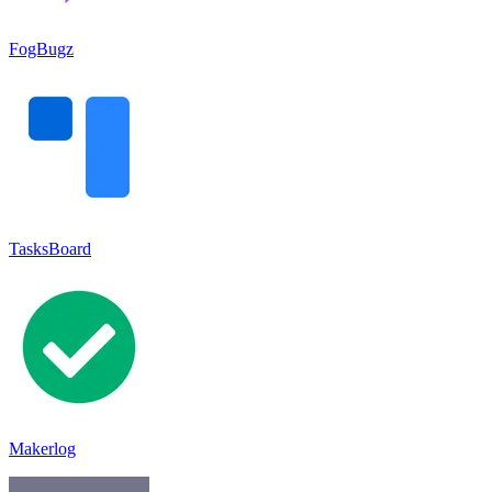
FogBugz
TasksBoard
Makerlog