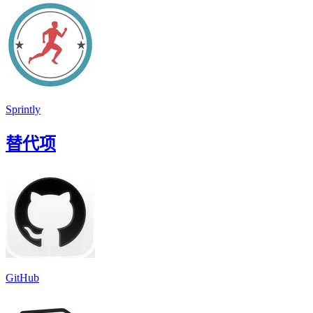
Sprintly
替代项
GitHub