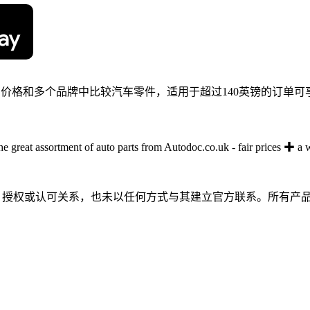
平的价格和多个品牌中比较汽车零件，适用于超过140英镑的订单
e great assortment of auto parts from Autodoc.co.uk - fair prices 
何隶属、关联、授权或认可关系，也未以任何方式与其建立官方联系。所