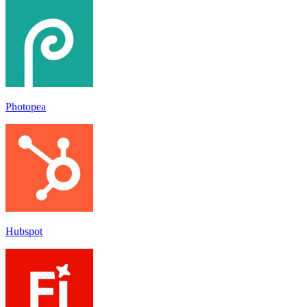
Photopea
Hubspot