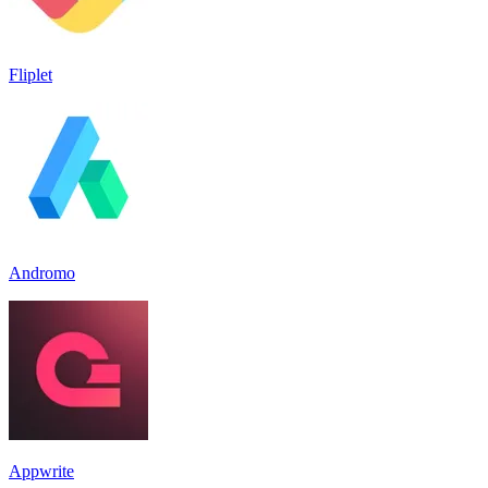
Fliplet
Andromo
Appwrite