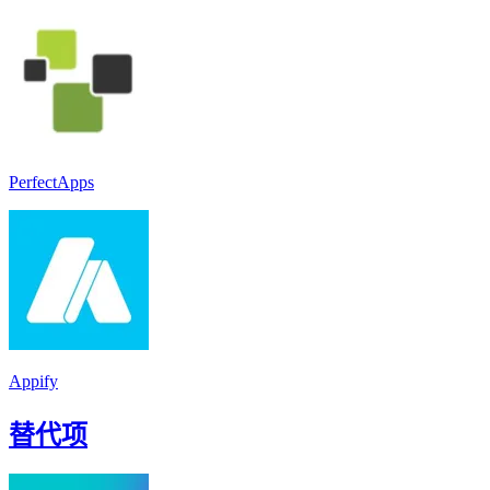
PerfectApps
Appify
替代项