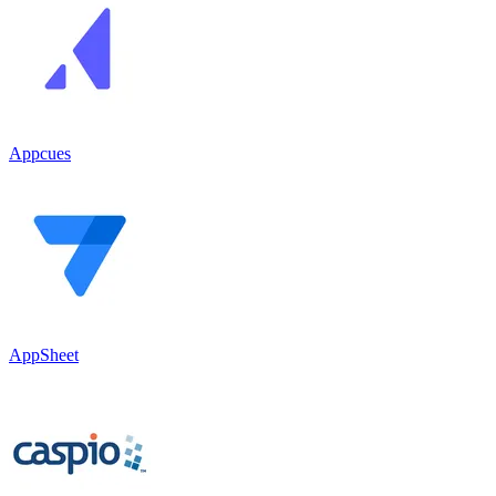
Appcues
AppSheet