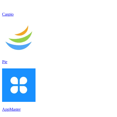
Caspio
Pie
AppMaster