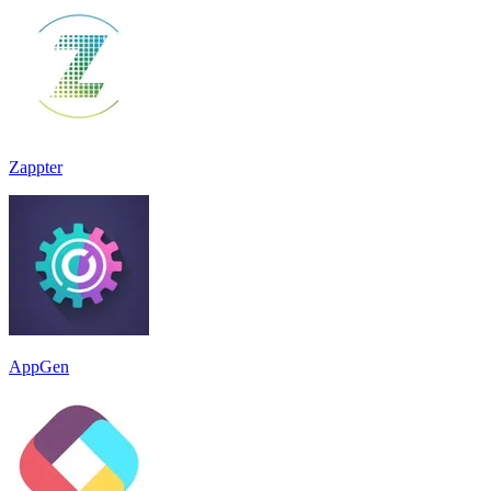
Zappter
AppGen