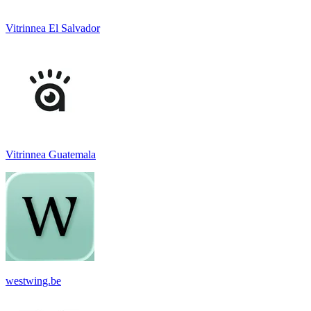
Vitrinnea El Salvador
Vitrinnea Guatemala
westwing.be