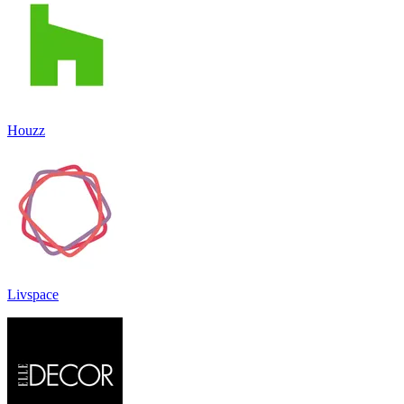
Houzz
Livspace