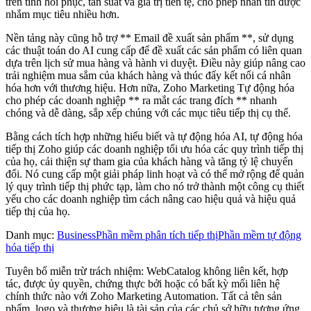
trên tính hồi phục, tần suất và giá trị tiền tệ, cho phép nhắn tin được
nhắm mục tiêu nhiều hơn.
Nền tảng này cũng hỗ trợ ** Email đề xuất sản phẩm **, sử dụng
các thuật toán do AI cung cấp để đề xuất các sản phẩm có liên quan
dựa trên lịch sử mua hàng và hành vi duyệt. Điều này giúp nâng cao
trải nghiệm mua sắm của khách hàng và thúc đẩy kết nối cá nhân
hóa hơn với thương hiệu. Hơn nữa, Zoho Marketing Tự động hóa
cho phép các doanh nghiệp ** ra mắt các trang đích ** nhanh
chóng và dễ dàng, sắp xếp chúng với các mục tiêu tiếp thị cụ thể.
Bằng cách tích hợp những hiểu biết và tự động hóa AI, tự động hóa
tiếp thị Zoho giúp các doanh nghiệp tối ưu hóa các quy trình tiếp thị
của họ, cải thiện sự tham gia của khách hàng và tăng tỷ lệ chuyển
đổi. Nó cung cấp một giải pháp linh hoạt và có thể mở rộng để quản
lý quy trình tiếp thị phức tạp, làm cho nó trở thành một công cụ thiết
yếu cho các doanh nghiệp tìm cách nâng cao hiệu quả và hiệu quả
tiếp thị của họ.
Danh mục
:
Business
Phần mềm phân tích tiếp thị
Phần mềm tự động
hóa tiếp thị
Tuyên bố miễn trừ trách nhiệm: WebCatalog không liên kết, hợp
tác, được ủy quyền, chứng thực bởi hoặc có bất kỳ mối liên hệ
chính thức nào với Zoho Marketing Automation. Tất cả tên sản
phẩm, logo và thương hiệu là tài sản của các chủ sở hữu tương ứng.