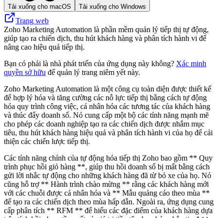
Tải xuống cho macOS
Tải xuống cho Windows
Trang web
Zoho Marketing Automation là phần mềm quản lý tiếp thị tự động,
giúp tạo ra chiến dịch, thu hút khách hàng và phân tích hành vi để
nâng cao hiệu quả tiếp thị.
Bạn có phải là nhà phát triển của ứng dụng này không?
Xác minh
quyền sở hữu
để quản lý trang niêm yết này.
Zoho Marketing Automation là một công cụ toàn diện được thiết kế
để hợp lý hóa và tăng cường các nỗ lực tiếp thị bằng cách tự động
hóa quy trình công việc, cá nhân hóa các tương tác của khách hàng
và thúc đẩy doanh số. Nó cung cấp một bộ các tính năng mạnh mẽ
cho phép các doanh nghiệp tạo ra các chiến dịch được nhắm mục
tiêu, thu hút khách hàng hiệu quả và phân tích hành vi của họ để cải
thiện các chiến lược tiếp thị.
Các tính năng chính của tự động hóa tiếp thị Zoho bao gồm ** Quy
trình phục hồi giỏ hàng **, giúp thu hồi doanh số bị mất bằng cách
gửi lời nhắc tự động cho những khách hàng đã từ bỏ xe của họ. Nó
cũng hỗ trợ ** Hành trình chào mừng ** rằng các khách hàng mới
với các chuỗi được cá nhân hóa và ** Mẫu quảng cáo theo mùa **
để tạo ra các chiến dịch theo mùa hấp dẫn. Ngoài ra, ứng dụng cung
cấp phân tích ** RFM ** để hiểu các đặc điểm của khách hàng dựa