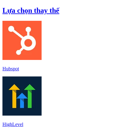
Lựa chọn thay thế
Hubspot
HighLevel