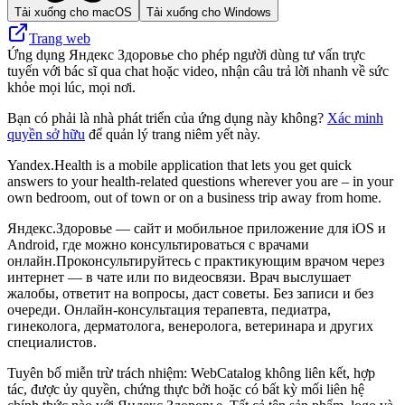
Tải xuống cho macOS
Tải xuống cho Windows
Trang web
Ứng dụng Яндекс Здоровье cho phép người dùng tư vấn trực
tuyến với bác sĩ qua chat hoặc video, nhận câu trả lời nhanh về sức
khỏe mọi lúc, mọi nơi.
Bạn có phải là nhà phát triển của ứng dụng này không?
Xác minh
quyền sở hữu
để quản lý trang niêm yết này.
Yandex.Health is a mobile application that lets you get quick
answers to your health-related questions wherever you are – in your
own bedroom, out of town or on a business trip away from home.
Яндекс.Здоровье — сайт и мобильное приложение для iOS и
Android, где можно консультироваться с врачами
онлайн.Проконсультируйтесь с практикующим врачом через
интернет — в чате или по видеосвязи. Врач выслушает
жалобы, ответит на вопросы, даст советы. Без записи и без
очереди. Онлайн-консультация терапевта, педиатра,
гинеколога, дерматолога, венеролога, ветеринара и других
специалистов.
Tuyên bố miễn trừ trách nhiệm: WebCatalog không liên kết, hợp
tác, được ủy quyền, chứng thực bởi hoặc có bất kỳ mối liên hệ