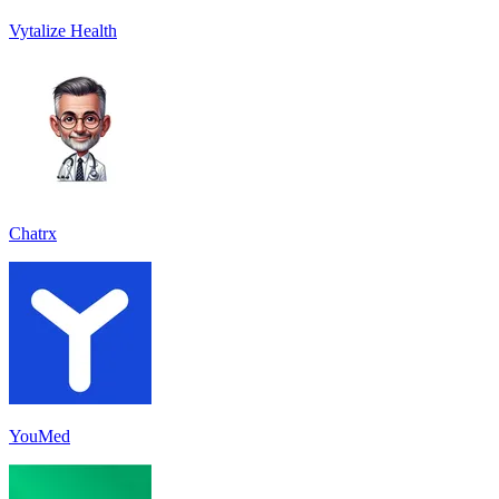
Vytalize Health
Chatrx
YouMed