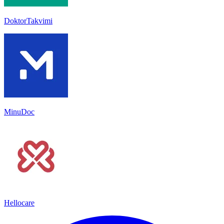
DoktorTakvimi
MinuDoc
Hellocare