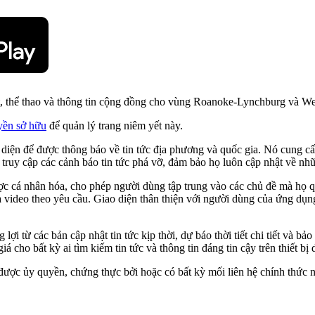
 thể thao và thông tin cộng đồng cho vùng Roanoke-Lynchburg và Wes
yền sở hữu
để quản lý trang niêm yết này.
để được thông báo về tin tức địa phương và quốc gia. Nó cung cấp cá
 truy cập các cảnh báo tin tức phá vỡ, đảm bảo họ luôn cập nhật về nhữ
ợc cá nhân hóa, cho phép người dùng tập trung vào các chủ đề mà họ 
và video theo yêu cầu. Giao diện thân thiện với người dùng của ứng dụn
ừ các bản cập nhật tin tức kịp thời, dự báo thời tiết chi tiết và bả
á cho bất kỳ ai tìm kiếm tin tức và thông tin đáng tin cậy trên thiết bị 
 được ủy quyền, chứng thực bởi hoặc có bất kỳ mối liên hệ chính thức