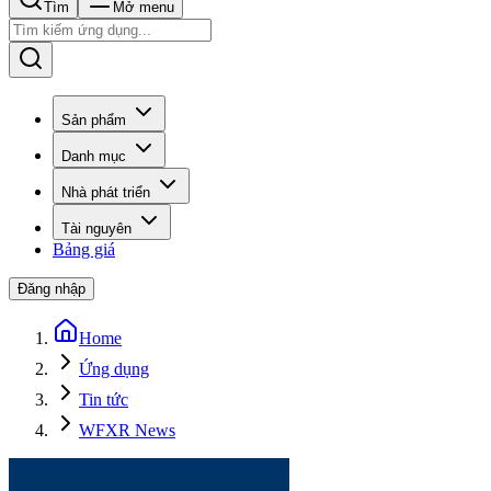
Tìm
Mở menu
Sản phẩm
Danh mục
Nhà phát triển
Tài nguyên
Bảng giá
Đăng nhập
Home
Ứng dụng
Tin tức
WFXR News