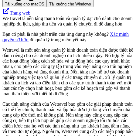
Tải xuống cho macOS
Tải xuống cho Windows
Trang web
WeTravel là nền tảng thanh toán và quản lý đặt chỗ dành cho doanh
nghiệp du lịch, giúp thu tiền và quản lý chuyến đi dễ dàng hơn.
Bạn có phải là nhà phát triển của ứng dụng này không?
Xác minh
quyền sở hữu
để quản lý trang niêm yết này.
Wetravel là một nền tảng quản lý kinh doanh toàn diện được thiết kế
dành riêng cho các doanh nghiệp du lịch nhiều ngày. Nó hợp lý hóa
các hoạt động bằng cách số hóa và tự động hóa các quy trình khác
nhau, cho phép các công ty tập trung vào việc nâng cao trải nghiệm
của khách hàng và tăng doanh thu. Nền tảng này hỗ trợ các doanh
nghiệp trong việc tạo và quản lý các trang chuyến đi, xử lý quản trị
khách du lịch và tạo điều kiện cho các quy trình thanh toán với một
loạt các tùy chọn linh hoạt, bao gồm các kế hoạch trả góp và thanh
toán thân thiện với thiết bị di động.
Các tính năng chính của Wetravel bao gồm các giải pháp thanh toán
có thể tùy chỉnh, thanh toán và lập hóa đơn tự động và chuyển nhà
cung cấp tức thời mà không phí. Nền tảng này cũng cung cấp các
công cụ tiếp thị tích hợp để giúp các doanh nghiệp tối ưu hóa các
chiến lược của họ với các tính năng như tạo khách hàng tiềm năng
và theo dõi tự động. Ngoài ra, Wetravel cung cấp các biện pháp bảo