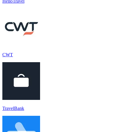
HelloTravel
CWT
TravelBank