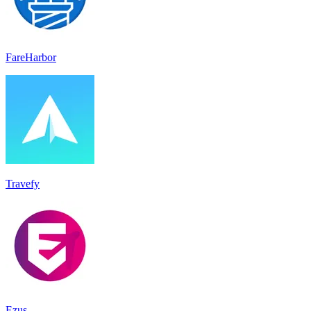
FareHarbor
Travefy
Ezus