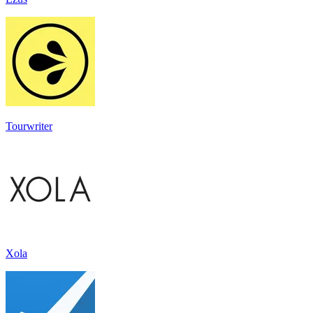
Tourwriter
Xola