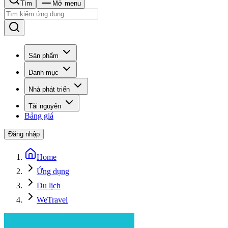
Tìm
Mở menu
Sản phẩm
Danh mục
Nhà phát triển
Tài nguyên
Bảng giá
Đăng nhập
Home
Ứng dụng
Du lịch
WeTravel