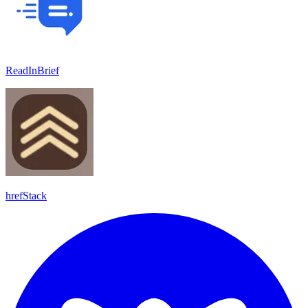
ReadInBrief
hrefStack