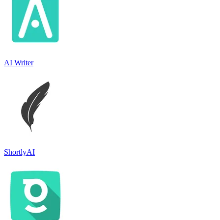
AI Writer
ShortlyAI