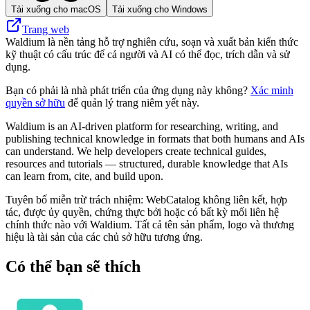
Tải xuống cho macOS
Tải xuống cho Windows
Trang web
Waldium là nền tảng hỗ trợ nghiên cứu, soạn và xuất bản kiến thức
kỹ thuật có cấu trúc để cả người và AI có thể đọc, trích dẫn và sử
dụng.
Bạn có phải là nhà phát triển của ứng dụng này không?
Xác minh
quyền sở hữu
để quản lý trang niêm yết này.
Waldium is an AI-driven platform for researching, writing, and
publishing technical knowledge in formats that both humans and AIs
can understand. We help developers create technical guides,
resources and tutorials — structured, durable knowledge that AIs
can learn from, cite, and build upon.
Tuyên bố miễn trừ trách nhiệm: WebCatalog không liên kết, hợp
tác, được ủy quyền, chứng thực bởi hoặc có bất kỳ mối liên hệ
chính thức nào với Waldium. Tất cả tên sản phẩm, logo và thương
hiệu là tài sản của các chủ sở hữu tương ứng.
Có thể bạn sẽ thích