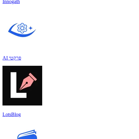
Innogath
AI פרקטי
LotsBlog