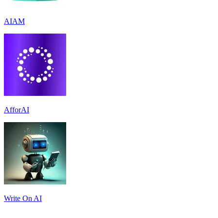
AIAM
AfforAI
Write On AI