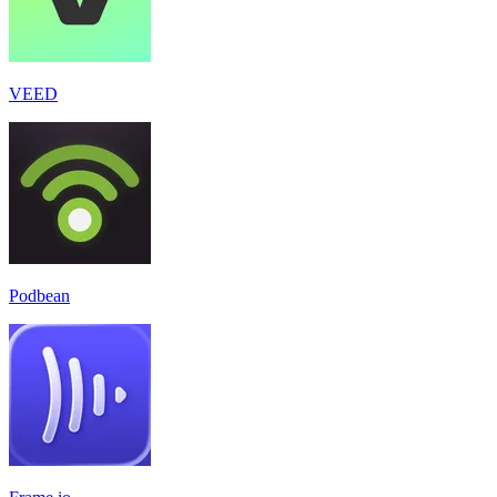
VEED
Podbean