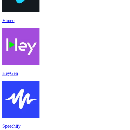
Vimeo
HeyGen
Speechify