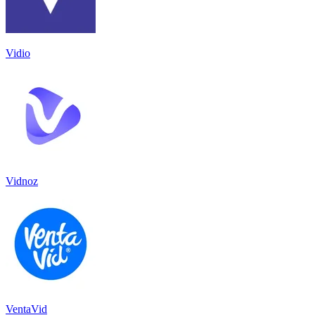
Vidio
Vidnoz
VentaVid