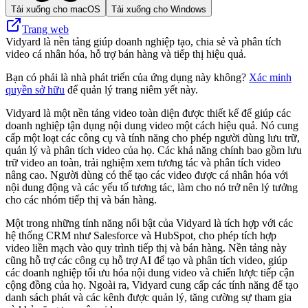
Tải xuống cho macOS
Tải xuống cho Windows
Trang web
Vidyard là nền tảng giúp doanh nghiệp tạo, chia sẻ và phân tích
video cá nhân hóa, hỗ trợ bán hàng và tiếp thị hiệu quả.
Bạn có phải là nhà phát triển của ứng dụng này không?
Xác minh
quyền sở hữu
để quản lý trang niêm yết này.
Vidyard là một nền tảng video toàn diện được thiết kế để giúp các
doanh nghiệp tận dụng nội dung video một cách hiệu quả. Nó cung
cấp một loạt các công cụ và tính năng cho phép người dùng lưu trữ,
quản lý và phân tích video của họ. Các khả năng chính bao gồm lưu
trữ video an toàn, trải nghiệm xem tương tác và phân tích video
nâng cao. Người dùng có thể tạo các video được cá nhân hóa với
nội dung động và các yếu tố tương tác, làm cho nó trở nên lý tưởng
cho các nhóm tiếp thị và bán hàng.
Một trong những tính năng nổi bật của Vidyard là tích hợp với các
hệ thống CRM như Salesforce và HubSpot, cho phép tích hợp
video liền mạch vào quy trình tiếp thị và bán hàng. Nền tảng này
cũng hỗ trợ các công cụ hỗ trợ AI để tạo và phân tích video, giúp
các doanh nghiệp tối ưu hóa nội dung video và chiến lược tiếp cận
cộng đồng của họ. Ngoài ra, Vidyard cung cấp các tính năng để tạo
danh sách phát và các kênh được quản lý, tăng cường sự tham gia