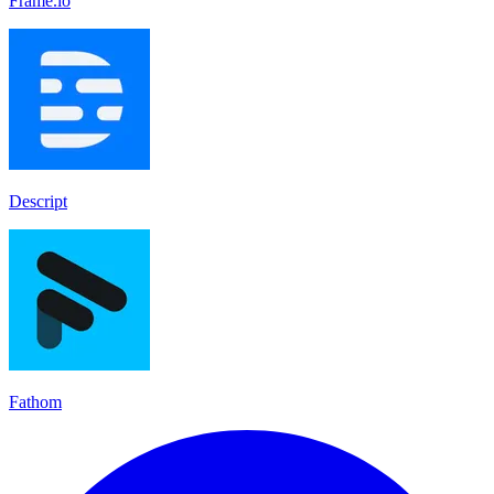
Frame.io
Descript
Fathom