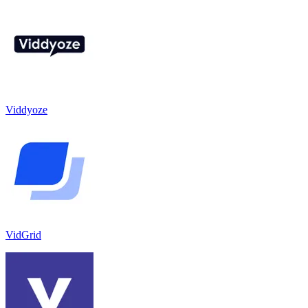
Viddyoze
VidGrid