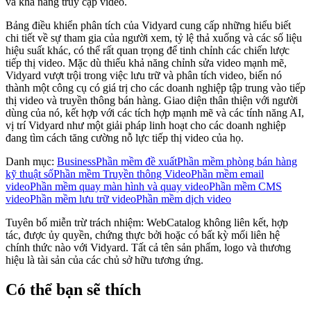
và khả năng truy cập video.
Bảng điều khiển phân tích của Vidyard cung cấp những hiểu biết
chi tiết về sự tham gia của người xem, tỷ lệ thả xuống và các số liệu
hiệu suất khác, có thể rất quan trọng để tinh chỉnh các chiến lược
tiếp thị video. Mặc dù thiếu khả năng chỉnh sửa video mạnh mẽ,
Vidyard vượt trội trong việc lưu trữ và phân tích video, biến nó
thành một công cụ có giá trị cho các doanh nghiệp tập trung vào tiếp
thị video và truyền thông bán hàng. Giao diện thân thiện với người
dùng của nó, kết hợp với các tích hợp mạnh mẽ và các tính năng AI,
vị trí Vidyard như một giải pháp linh hoạt cho các doanh nghiệp
đang tìm cách tăng cường nỗ lực tiếp thị video của họ.
Danh mục
:
Business
Phần mềm đề xuất
Phần mềm phòng bán hàng
kỹ thuật số
Phần mềm Truyền thông Video
Phần mềm email
video
Phần mềm quay màn hình và quay video
Phần mềm CMS
video
Phần mềm lưu trữ video
Phần mềm dịch video
Tuyên bố miễn trừ trách nhiệm: WebCatalog không liên kết, hợp
tác, được ủy quyền, chứng thực bởi hoặc có bất kỳ mối liên hệ
chính thức nào với Vidyard. Tất cả tên sản phẩm, logo và thương
hiệu là tài sản của các chủ sở hữu tương ứng.
Có thể bạn sẽ thích