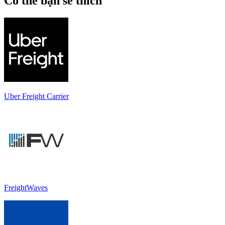
Có thể bạn sẽ thích
Uber Freight Carrier
FreightWaves