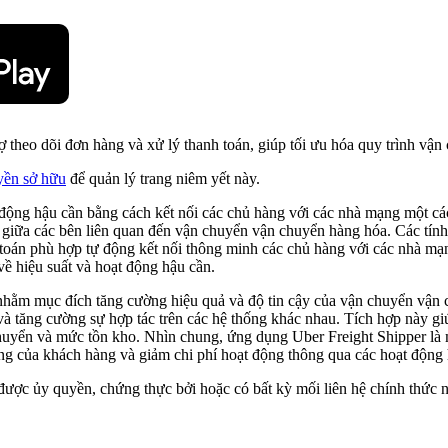
 theo dõi đơn hàng và xử lý thanh toán, giúp tối ưu hóa quy trình vận
yền sở hữu
để quản lý trang niêm yết này.
 động hậu cần bằng cách kết nối các chủ hàng với các nhà mạng một cá
ạch giữa các bên liên quan đến vận chuyển vận chuyển hàng hóa. Các tín
uật toán phù hợp tự động kết nối thông minh các chủ hàng với các nhà mạ
về hiệu suất và hoạt động hậu cần.
hằm mục đích tăng cường hiệu quả và độ tin cậy của vận chuyển vận c
ực và tăng cường sự hợp tác trên các hệ thống khác nhau. Tích hợp này 
chuyển và mức tồn kho. Nhìn chung, ứng dụng Uber Freight Shipper là m
lòng của khách hàng và giảm chi phí hoạt động thông qua các hoạt động 
được ủy quyền, chứng thực bởi hoặc có bất kỳ mối liên hệ chính thức n