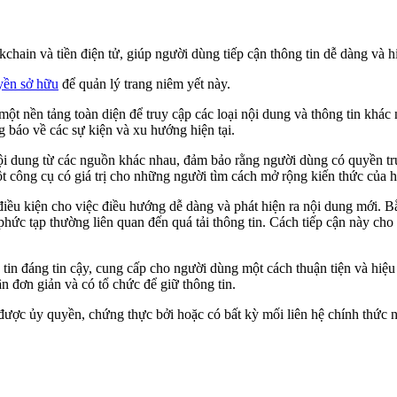
chain và tiền điện tử, giúp người dùng tiếp cận thông tin dễ dàng và h
yền sở hữu
để quản lý trang niêm yết này.
t nền tảng toàn diện để truy cập các loại nội dung và thông tin khác
 báo về các sự kiện và xu hướng hiện tại.
i dung từ các nguồn khác nhau, đảm bảo rằng người dùng có quyền tru
công cụ có giá trị cho những người tìm cách mở rộng kiến ​​thức của họ 
ều kiện cho việc điều hướng dễ dàng và phát hiện ra nội dung mới. Bằ
c tạp thường liên quan đến quá tải thông tin. Cách tiếp cận này cho 
in đáng tin cậy, cung cấp cho người dùng một cách thuận tiện và hiệ
n đơn giản và có tổ chức để giữ thông tin.
được ủy quyền, chứng thực bởi hoặc có bất kỳ mối liên hệ chính thức nà