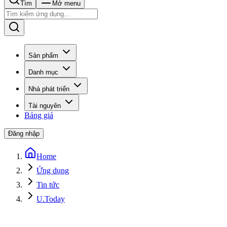
Tìm
Mở menu
Sản phẩm
Danh mục
Nhà phát triển
Tài nguyên
Bảng giá
Đăng nhập
Home
Ứng dụng
Tin tức
U.Today