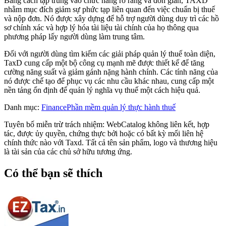
Bằng cách tập trung vào chức năng rõ ràng và đơn giản, TAXD
nhằm mục đích giảm sự phức tạp liên quan đến việc chuẩn bị thuế
và nộp đơn. Nó được xây dựng để hỗ trợ người dùng duy trì các hồ
sơ chính xác và hợp lý hóa tài liệu tài chính của họ thông qua
phương pháp lấy người dùng làm trung tâm.
Đối với người dùng tìm kiếm các giải pháp quản lý thuế toàn diện,
TaxD cung cấp một bộ công cụ mạnh mẽ được thiết kế để tăng
cường năng suất và giảm gánh nặng hành chính. Các tính năng của
nó được chế tạo để phục vụ các nhu cầu khác nhau, cung cấp một
nền tảng ổn định để quản lý nghĩa vụ thuế một cách hiệu quả.
Danh mục
:
Finance
Phần mềm quản lý thực hành thuế
Tuyên bố miễn trừ trách nhiệm: WebCatalog không liên kết, hợp
tác, được ủy quyền, chứng thực bởi hoặc có bất kỳ mối liên hệ
chính thức nào với Taxd. Tất cả tên sản phẩm, logo và thương hiệu
là tài sản của các chủ sở hữu tương ứng.
Có thể bạn sẽ thích