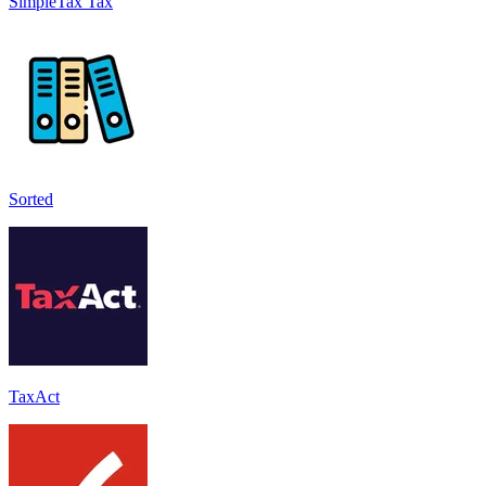
SimpleTax Tax
Sorted
TaxAct