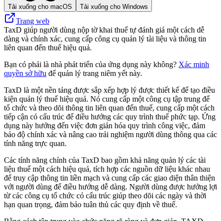
Tải xuống cho macOS
Tải xuống cho Windows
Trang web
TaxD giúp người dùng nộp tờ khai thuế tự đánh giá một cách dễ
dàng và chính xác, cung cấp công cụ quản lý tài liệu và thông tin
liên quan đến thuế hiệu quả.
Bạn có phải là nhà phát triển của ứng dụng này không?
Xác minh
quyền sở hữu
để quản lý trang niêm yết này.
TaxD là một nền tảng được sắp xếp hợp lý được thiết kế để tạo điều
kiện quản lý thuế hiệu quả. Nó cung cấp một công cụ tập trung để
tổ chức và theo dõi thông tin liên quan đến thuế, cung cấp một cách
tiếp cận có cấu trúc để điều hướng các quy trình thuế phức tạp. Ứng
dụng này hướng đến việc đơn giản hóa quy trình công việc, đảm
bảo độ chính xác và nâng cao trải nghiệm người dùng thông qua các
tính năng trực quan.
Các tính năng chính của TaxD bao gồm khả năng quản lý các tài
liệu thuế một cách hiệu quả, tích hợp các nguồn dữ liệu khác nhau
để truy cập thông tin liền mạch và cung cấp các giao diện thân thiện
với người dùng để điều hướng dễ dàng. Người dùng được hưởng lợi
từ các công cụ tổ chức có cấu trúc giúp theo dõi các ngày và thời
hạn quan trọng, đảm bảo tuân thủ các quy định về thuế.