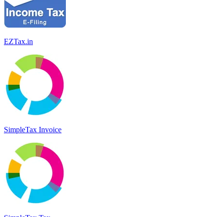
EZTax.in
SimpleTax Invoice