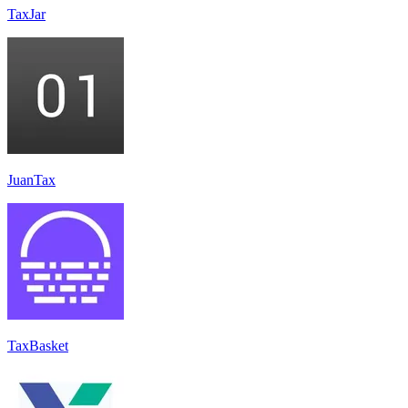
TaxJar
JuanTax
TaxBasket