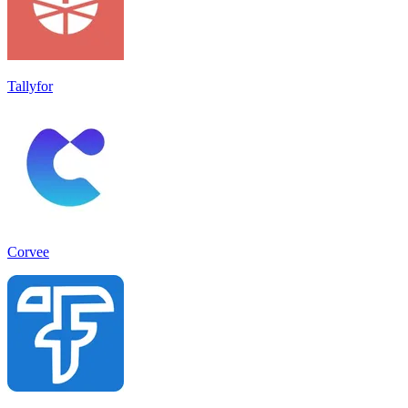
Tallyfor
Corvee