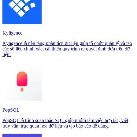
Kyligence
Kyligence là nền tảng phân tích dữ liệu giúp tổ chức quản lý và tạo
các số liệu chính xác, cải thiện quy trình ra quyết định dựa trên dữ
liệu.
PopSQL
PopSQL là trình soạn thảo SQL giúp nhóm làm việc hợp tác, viết
truy vấn, trực quan hóa dữ liệu và tạo báo cáo dễ dàng.