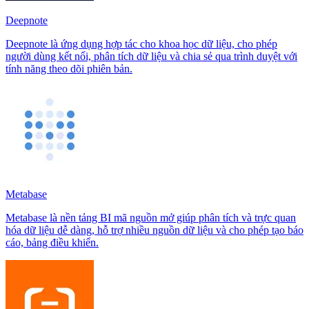
Deepnote
Deepnote là ứng dụng hợp tác cho khoa học dữ liệu, cho phép
người dùng kết nối, phân tích dữ liệu và chia sẻ qua trình duyệt với
tính năng theo dõi phiên bản.
Metabase
Metabase là nền tảng BI mã nguồn mở giúp phân tích và trực quan
hóa dữ liệu dễ dàng, hỗ trợ nhiều nguồn dữ liệu và cho phép tạo báo
cáo, bảng điều khiển.