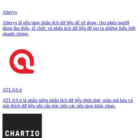
Alteryx
Alteryx là nền tảng phân tích dữ liệu dễ sử dụng, cho phép người
dùng thu thập, tổ chức và phân tích dữ liệu để tạo ra những hiểu biết
nhanh chóng.
ATLAS.ti
ATLAS.ti là phần mềm phân tích dữ liệu định tính, giúp mã hóa và
giải thích dữ liệu phi cấu trúc trên các nền tảng khác nhau.