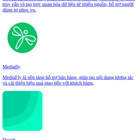
truy vấn và tạo trực quan hóa dữ liệu từ nhiều nguồn, hỗ trợ người
dùng tự phục vụ.
Mediafly
MediaFly là nền tảng hỗ trợ bán hàng, giúp tạo nội dung tương tác
và cải thiện hiệu quả giao tiếp với khách hàng.
Draxlr