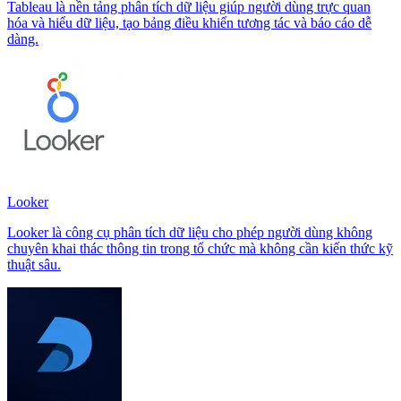
Tableau là nền tảng phân tích dữ liệu giúp người dùng trực quan
hóa và hiểu dữ liệu, tạo bảng điều khiển tương tác và báo cáo dễ
dàng.
Looker
Looker là công cụ phân tích dữ liệu cho phép người dùng không
chuyên khai thác thông tin trong tổ chức mà không cần kiến thức kỹ
thuật sâu.