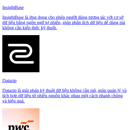
InsightBase
InsightBase là ứng dụng cho phép người dùng tương tác với cơ sở
dữ liệu bằng ngôn ngữ tự nhiên, giúp phân tích dữ liệu dễ dàng mà
không cần kiến thức kỹ thuật.
Datazip
Datazip là giải pháp kỹ thuật dữ liệu không cần mã, giúp quản lý và
tích hợp dữ liệu từ nhiều nguồn khác nhau một cách nhanh chóng
và hiệu quả.