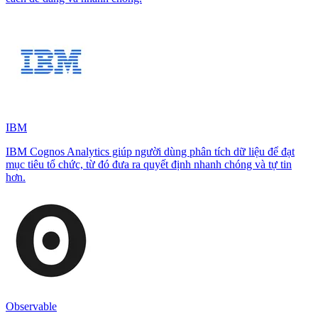
IBM
IBM Cognos Analytics giúp người dùng phân tích dữ liệu để đạt
mục tiêu tổ chức, từ đó đưa ra quyết định nhanh chóng và tự tin
hơn.
Observable