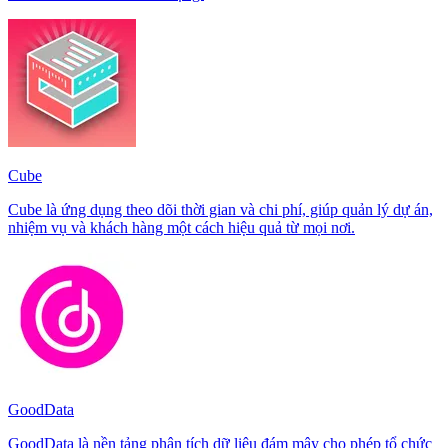
Cube
Cube là ứng dụng theo dõi thời gian và chi phí, giúp quản lý dự án,
nhiệm vụ và khách hàng một cách hiệu quả từ mọi nơi.
GoodData
GoodData là nền tảng phân tích dữ liệu đám mây cho phép tổ chức