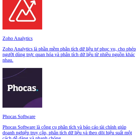
Zoho Analytics
Zoho Analytics là phần mềm phân tích dữ liệu tự phục vụ, cho phép
người dùng trực quan hóa và phân tích dữ liệu từ nhiều nguồn khác
nhau.
Phocas Software
Phocas Software là công cụ phân tích và báo cáo tài chính giúp
doanh nghiệp truy cập, phân tích dữ liệu và theo dõi hiệu suất một
cách dễ dàng và nhanh chóng.