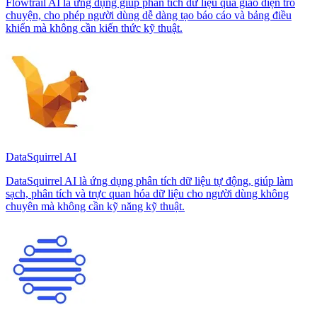
Flowtrail AI là ứng dụng giúp phân tích dữ liệu qua giao diện trò
chuyện, cho phép người dùng dễ dàng tạo báo cáo và bảng điều
khiển mà không cần kiến thức kỹ thuật.
DataSquirrel AI
DataSquirrel AI là ứng dụng phân tích dữ liệu tự động, giúp làm
sạch, phân tích và trực quan hóa dữ liệu cho người dùng không
chuyên mà không cần kỹ năng kỹ thuật.