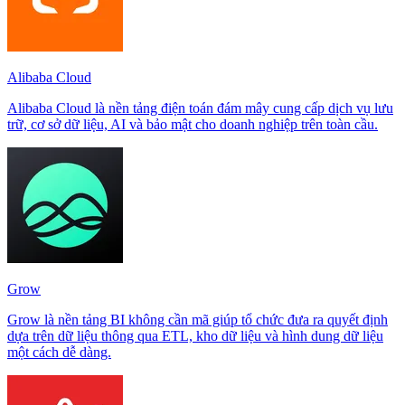
Alibaba Cloud
Alibaba Cloud là nền tảng điện toán đám mây cung cấp dịch vụ lưu
trữ, cơ sở dữ liệu, AI và bảo mật cho doanh nghiệp trên toàn cầu.
Grow
Grow là nền tảng BI không cần mã giúp tổ chức đưa ra quyết định
dựa trên dữ liệu thông qua ETL, kho dữ liệu và hình dung dữ liệu
một cách dễ dàng.