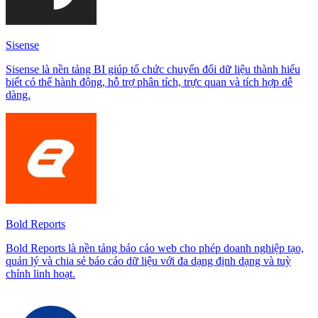
Sisense
Sisense là nền tảng BI giúp tổ chức chuyển đổi dữ liệu thành hiểu
biết có thể hành động, hỗ trợ phân tích, trực quan và tích hợp dễ
dàng.
Bold Reports
Bold Reports là nền tảng báo cáo web cho phép doanh nghiệp tạo,
quản lý và chia sẻ báo cáo dữ liệu với đa dạng định dạng và tuỳ
chỉnh linh hoạt.