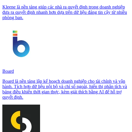
Kleene là nền tảng giúp các nhà ra quyết định trong doanh nghiệp
đưa ra quyết định nhanh hơn dựa trên dữ liệu đáng tin cậy từ nhiều
phòng ban.
Board
Board là nền tảng lập kế hoạch doanh nghiệp cho tài chính và vận
hành. Tích hợp dữ liệu nội bộ và chỉ số ngoài, hiển thị phân tích và
bảng điều khiển thời gian thực, kèm giải thích bằng AI để hỗ trợ
quyết định.