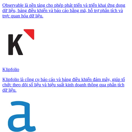
Observable là nền tảng cho phép phát triển và triển khai ứng dụng
dữ liệu, bảng điều khiển và báo cáo bằng mã, hỗ trợ phân tích và
trực quan hóa dữ liệu.
Klipfolio
Klipfolio là công cụ báo cáo và bảng điều khiển đám mây, giúp tổ
chức theo dõi số liệu và hiệu suất kinh doanh thông qua phân tích
dữ liệu.