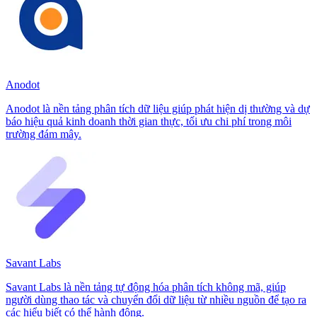
Anodot
Anodot là nền tảng phân tích dữ liệu giúp phát hiện dị thường và dự
báo hiệu quả kinh doanh thời gian thực, tối ưu chi phí trong môi
trường đám mây.
Savant Labs
Savant Labs là nền tảng tự động hóa phân tích không mã, giúp
người dùng thao tác và chuyển đổi dữ liệu từ nhiều nguồn để tạo ra
các hiểu biết có thể hành động.