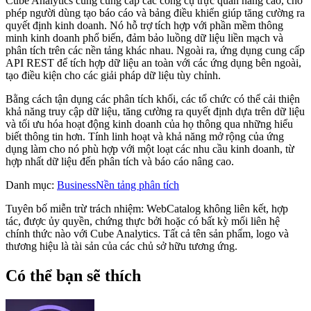
Cube Analytics cũng cung cấp các công cụ trực quan nâng cao, cho
phép người dùng tạo báo cáo và bảng điều khiển giúp tăng cường ra
quyết định kinh doanh. Nó hỗ trợ tích hợp với phần mềm thông
minh kinh doanh phổ biến, đảm bảo luồng dữ liệu liền mạch và
phân tích trên các nền tảng khác nhau. Ngoài ra, ứng dụng cung cấp
API REST để tích hợp dữ liệu an toàn với các ứng dụng bên ngoài,
tạo điều kiện cho các giải pháp dữ liệu tùy chỉnh.
Bằng cách tận dụng các phân tích khối, các tổ chức có thể cải thiện
khả năng truy cập dữ liệu, tăng cường ra quyết định dựa trên dữ liệu
và tối ưu hóa hoạt động kinh doanh của họ thông qua những hiểu
biết thông tin hơn. Tính linh hoạt và khả năng mở rộng của ứng
dụng làm cho nó phù hợp với một loạt các nhu cầu kinh doanh, từ
hợp nhất dữ liệu đến phân tích và báo cáo nâng cao.
Danh mục
:
Business
Nền tảng phân tích
Tuyên bố miễn trừ trách nhiệm: WebCatalog không liên kết, hợp
tác, được ủy quyền, chứng thực bởi hoặc có bất kỳ mối liên hệ
chính thức nào với Cube Analytics. Tất cả tên sản phẩm, logo và
thương hiệu là tài sản của các chủ sở hữu tương ứng.
Có thể bạn sẽ thích