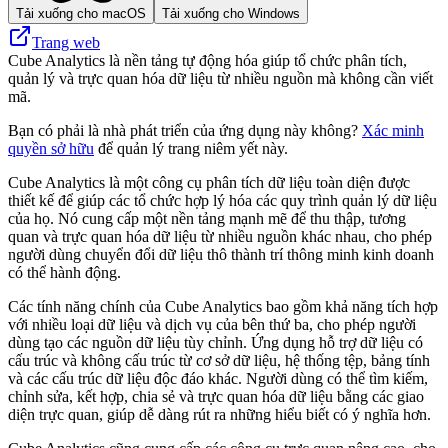
Tải xuống cho macOS
Tải xuống cho Windows
Trang web
Cube Analytics là nền tảng tự động hóa giúp tổ chức phân tích,
quản lý và trực quan hóa dữ liệu từ nhiều nguồn mà không cần viết
mã.
Bạn có phải là nhà phát triển của ứng dụng này không?
Xác minh
quyền sở hữu
để quản lý trang niêm yết này.
Cube Analytics là một công cụ phân tích dữ liệu toàn diện được
thiết kế để giúp các tổ chức hợp lý hóa các quy trình quản lý dữ liệu
của họ. Nó cung cấp một nền tảng mạnh mẽ để thu thập, tương
quan và trực quan hóa dữ liệu từ nhiều nguồn khác nhau, cho phép
người dùng chuyển đổi dữ liệu thô thành trí thông minh kinh doanh
có thể hành động.
Các tính năng chính của Cube Analytics bao gồm khả năng tích hợp
với nhiều loại dữ liệu và dịch vụ của bên thứ ba, cho phép người
dùng tạo các nguồn dữ liệu tùy chỉnh. Ứng dụng hỗ trợ dữ liệu có
cấu trúc và không cấu trúc từ cơ sở dữ liệu, hệ thống tệp, bảng tính
và các cấu trúc dữ liệu độc đáo khác. Người dùng có thể tìm kiếm,
chỉnh sửa, kết hợp, chia sẻ và trực quan hóa dữ liệu bằng các giao
diện trực quan, giúp dễ dàng rút ra những hiểu biết có ý nghĩa hơn.