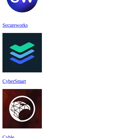
Secureworks
CyberSmart
Cyble