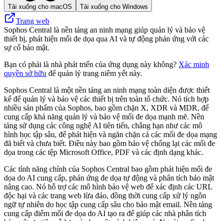
Tải xuống cho macOS
Tải xuống cho Windows
Trang web
Sophos Central là nền tảng an ninh mạng giúp quản lý và bảo vệ
thiết bị, phát hiện mối đe dọa qua AI và tự động phản ứng với các
sự cố bảo mật.
Bạn có phải là nhà phát triển của ứng dụng này không?
Xác minh
quyền sở hữu
để quản lý trang niêm yết này.
Sophos Central là một nền tảng an ninh mạng toàn diện được thiết
kế để quản lý và bảo vệ các thiết bị trên toàn tổ chức. Nó tích hợp
nhiều sản phẩm của Sophos, bao gồm chặn X, XDR và ​​MDR, để
cung cấp khả năng quản lý và bảo vệ mối đe dọa mạnh mẽ. Nền
tảng sử dụng các công nghệ AI tiên tiến, chẳng hạn như các mô
hình học tập sâu, để phát hiện và ngăn chặn cả các mối đe dọa mạng
đã biết và chưa biết. Điều này bao gồm bảo vệ chống lại các mối đe
dọa trong các tệp Microsoft Office, PDF và các định dạng khác.
Các tính năng chính của Sophos Central bao gồm phát hiện mối đe
dọa do AI cung cấp, phản ứng đe dọa tự động và phân tích bảo mật
nâng cao. Nó hỗ trợ các mô hình bảo vệ web để xác định các URL
độc hại và các trang web lừa đảo, đồng thời cung cấp xử lý ngôn
ngữ tự nhiên do học tập cung cấp sâu cho bảo mật email. Nền tảng
cung cấp điểm mối đe dọa do AI tạo ra để giúp các nhà phân tích