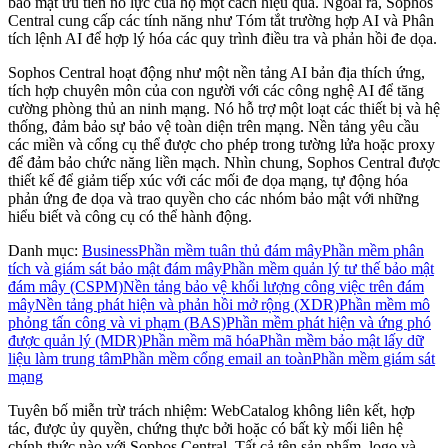
bảo mật ưu tiên nỗ lực của họ một cách hiệu quả. Ngoài ra, Sophos
Central cung cấp các tính năng như Tóm tắt trường hợp AI và Phân
tích lệnh AI để hợp lý hóa các quy trình điều tra và phản hồi đe dọa.
Sophos Central hoạt động như một nền tảng AI bản địa thích ứng,
tích hợp chuyên môn của con người với các công nghệ AI để tăng
cường phòng thủ an ninh mạng. Nó hỗ trợ một loạt các thiết bị và hệ
thống, đảm bảo sự bảo vệ toàn diện trên mạng. Nền tảng yêu cầu
các miền và cổng cụ thể được cho phép trong tường lửa hoặc proxy
để đảm bảo chức năng liền mạch. Nhìn chung, Sophos Central được
thiết kế để giảm tiếp xúc với các mối đe dọa mạng, tự động hóa
phản ứng đe dọa và trao quyền cho các nhóm bảo mật với những
hiểu biết và công cụ có thể hành động.
Danh mục
:
Business
Phần mềm tuân thủ đám mây
Phần mềm phân
tích và giám sát bảo mật đám mây
Phần mềm quản lý tư thế bảo mật
đám mây (CSPM)
Nền tảng bảo vệ khối lượng công việc trên đám
mây
Nền tảng phát hiện và phản hồi mở rộng (XDR)
Phần mềm mô
phỏng tấn công và vi phạm (BAS)
Phần mềm phát hiện và ứng phó
được quản lý (MDR)
Phần mềm mã hóa
Phần mềm bảo mật lấy dữ
liệu làm trung tâm
Phần mềm cổng email an toàn
Phần mềm giám sát
mạng
Tuyên bố miễn trừ trách nhiệm: WebCatalog không liên kết, hợp
tác, được ủy quyền, chứng thực bởi hoặc có bất kỳ mối liên hệ
chính thức nào với Sophos Central. Tất cả tên sản phẩm, logo và