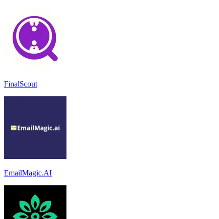
FinalScout
EmailMagic.AI