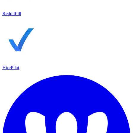
RedditPill
HirePilot