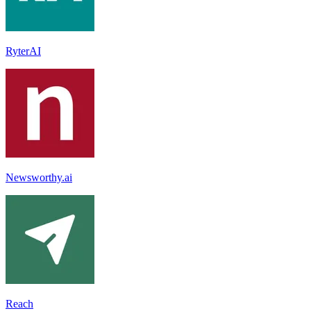
RyterAI
Newsworthy.ai
Reach