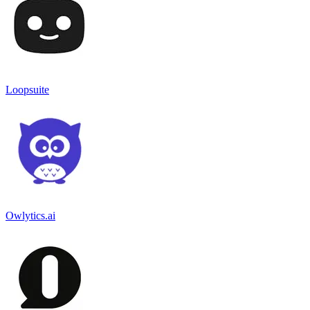
Loopsuite
Owlytics.ai