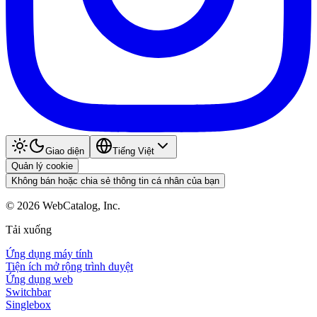
Giao diện
Tiếng Việt
Quản lý cookie
Không bán hoặc chia sẻ thông tin cá nhân của bạn
©
2026
WebCatalog, Inc.
Tải xuống
Ứng dụng máy tính
Tiện ích mở rộng trình duyệt
Ứng dụng web
Switchbar
Singlebox