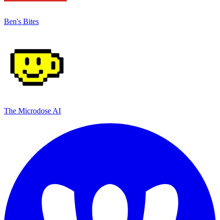
Ben's Bites
The Microdose AI