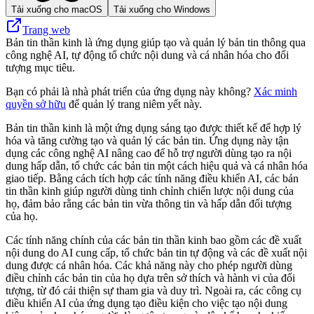
Tải xuống cho macOS
Tải xuống cho Windows
Trang web
Bản tin thần kinh là ứng dụng giúp tạo và quản lý bản tin thông qua
công nghệ AI, tự động tổ chức nội dung và cá nhân hóa cho đối
tượng mục tiêu.
Bạn có phải là nhà phát triển của ứng dụng này không?
Xác minh
quyền sở hữu
để quản lý trang niêm yết này.
Bản tin thần kinh là một ứng dụng sáng tạo được thiết kế để hợp lý
hóa và tăng cường tạo và quản lý các bản tin. Ứng dụng này tận
dụng các công nghệ AI nâng cao để hỗ trợ người dùng tạo ra nội
dung hấp dẫn, tổ chức các bản tin một cách hiệu quả và cá nhân hóa
giao tiếp. Bằng cách tích hợp các tính năng điều khiển AI, các bản
tin thần kinh giúp người dùng tinh chỉnh chiến lược nội dung của
họ, đảm bảo rằng các bản tin vừa thông tin và hấp dẫn đối tượng
của họ.
Các tính năng chính của các bản tin thần kinh bao gồm các đề xuất
nội dung do AI cung cấp, tổ chức bản tin tự động và các đề xuất nội
dung được cá nhân hóa. Các khả năng này cho phép người dùng
điều chỉnh các bản tin của họ dựa trên sở thích và hành vi của đối
tượng, từ đó cải thiện sự tham gia và duy trì. Ngoài ra, các công cụ
điều khiển AI của ứng dụng tạo điều kiện cho việc tạo nội dung