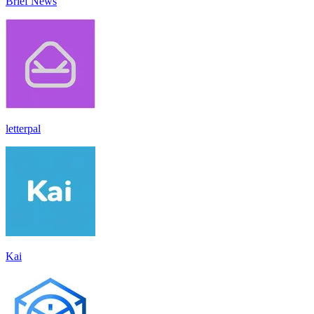
Brief News
letterpal
Kai