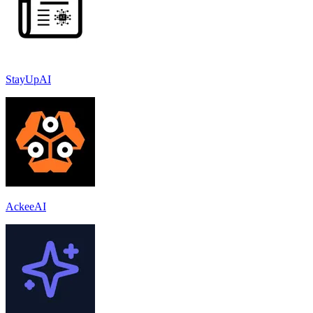
StayUpAI
AckeeAI