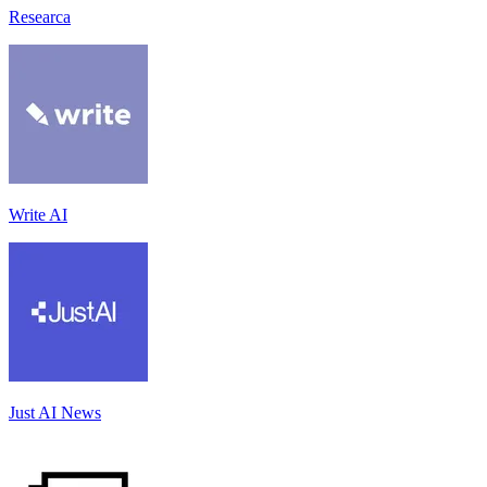
Researca
Write AI
Just AI News