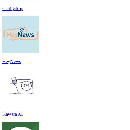
Claritydrop
HeyNews
Kawara AI