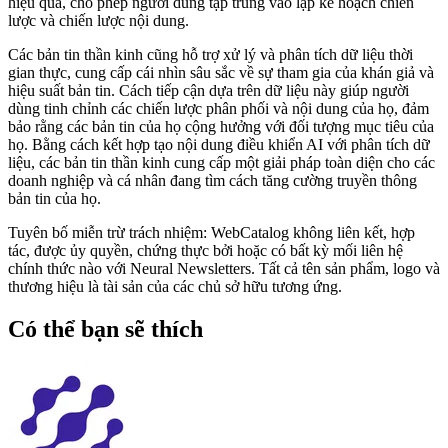
hiệu quả, cho phép người dùng tập trung vào lập kế hoạch chiến
lược và chiến lược nội dung.
Các bản tin thần kinh cũng hỗ trợ xử lý và phân tích dữ liệu thời
gian thực, cung cấp cái nhìn sâu sắc về sự tham gia của khán giả và
hiệu suất bản tin. Cách tiếp cận dựa trên dữ liệu này giúp người
dùng tinh chỉnh các chiến lược phân phối và nội dung của họ, đảm
bảo rằng các bản tin của họ cộng hưởng với đối tượng mục tiêu của
họ. Bằng cách kết hợp tạo nội dung điều khiển AI với phân tích dữ
liệu, các bản tin thần kinh cung cấp một giải pháp toàn diện cho các
doanh nghiệp và cá nhân đang tìm cách tăng cường truyền thông
bản tin của họ.
Tuyên bố miễn trừ trách nhiệm: WebCatalog không liên kết, hợp
tác, được ủy quyền, chứng thực bởi hoặc có bất kỳ mối liên hệ
chính thức nào với Neural Newsletters. Tất cả tên sản phẩm, logo và
thương hiệu là tài sản của các chủ sở hữu tương ứng.
Có thể bạn sẽ thích