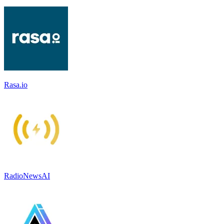
Rasa.io
RadioNewsAI