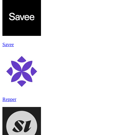
Savee
Repper