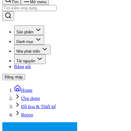
Tìm
Mở menu
Sản phẩm
Danh mục
Nhà phát triển
Tài nguyên
Bảng giá
Đăng nhập
Home
Ứng dụng
Đồ họa & Thiết kế
Reeoo