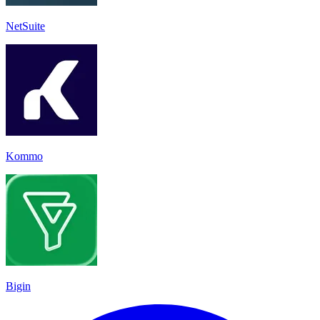
NetSuite
Kommo
Bigin