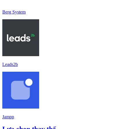
Berg System
Leads2b
Jampp
Lựa chọn thay thế