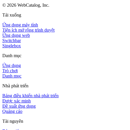
©
2026
WebCatalog, Inc.
Tải xuống
Ứng dụng máy tính
Tiện ích mở rộng trình duyệt
Ứng dụng web
Switchbar
Singlebox
Danh mục
Ứng dụng
Trò chơi
Danh mục
Nhà phát triển
Bảng điều khiển nhà phát triển
Được xác minh
Đề xuất ứng dụng
Quảng cáo
Tài nguyên