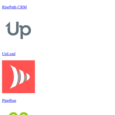
RisePath CRM
UpLead
PipeRun