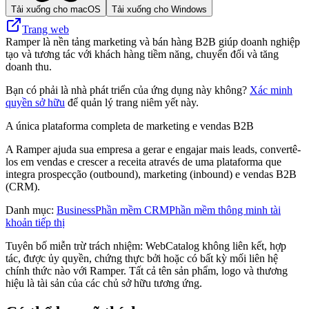
Tải xuống cho macOS
Tải xuống cho Windows
Trang web
Ramper là nền tảng marketing và bán hàng B2B giúp doanh nghiệp
tạo và tương tác với khách hàng tiềm năng, chuyển đổi và tăng
doanh thu.
Bạn có phải là nhà phát triển của ứng dụng này không?
Xác minh
quyền sở hữu
để quản lý trang niêm yết này.
A única plataforma completa de marketing e vendas B2B
A Ramper ajuda sua empresa a gerar e engajar mais leads, convertê-
los em vendas e crescer a receita através de uma plataforma que
integra prospecção (outbound), marketing (inbound) e vendas B2B
(CRM).
Danh mục
:
Business
Phần mềm CRM
Phần mềm thông minh tài
khoản tiếp thị
Tuyên bố miễn trừ trách nhiệm: WebCatalog không liên kết, hợp
tác, được ủy quyền, chứng thực bởi hoặc có bất kỳ mối liên hệ
chính thức nào với Ramper. Tất cả tên sản phẩm, logo và thương
hiệu là tài sản của các chủ sở hữu tương ứng.