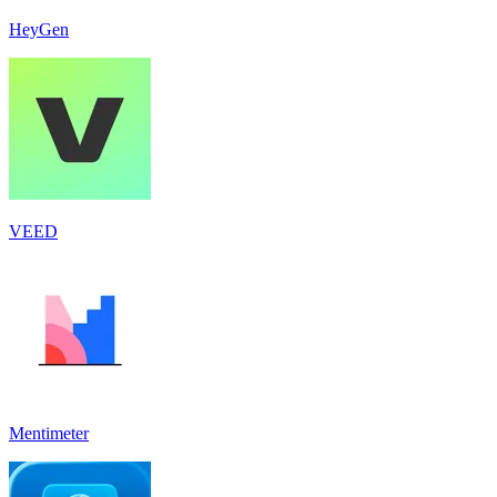
HeyGen
VEED
Mentimeter