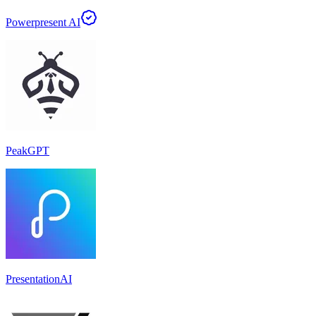
Powerpresent AI
PeakGPT
PresentationAI