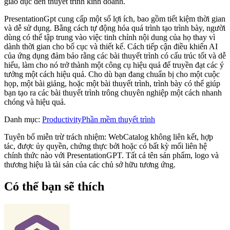
giáo dục đến thuyết trình kinh doanh.
PresentationGpt cung cấp một số lợi ích, bao gồm tiết kiệm thời gian
và dễ sử dụng. Bằng cách tự động hóa quá trình tạo trình bày, người
dùng có thể tập trung vào việc tinh chỉnh nội dung của họ thay vì
dành thời gian cho bố cục và thiết kế. Cách tiếp cận điều khiển AI
của ứng dụng đảm bảo rằng các bài thuyết trình có cấu trúc tốt và dễ
hiểu, làm cho nó trở thành một công cụ hiệu quả để truyền đạt các ý
tưởng một cách hiệu quả. Cho dù bạn đang chuẩn bị cho một cuộc
họp, một bài giảng, hoặc một bài thuyết trình, trình bày có thể giúp
bạn tạo ra các bài thuyết trình trông chuyên nghiệp một cách nhanh
chóng và hiệu quả.
Danh mục
:
Productivity
Phần mềm thuyết trình
Tuyên bố miễn trừ trách nhiệm: WebCatalog không liên kết, hợp
tác, được ủy quyền, chứng thực bởi hoặc có bất kỳ mối liên hệ
chính thức nào với PresentationGPT. Tất cả tên sản phẩm, logo và
thương hiệu là tài sản của các chủ sở hữu tương ứng.
Có thể bạn sẽ thích