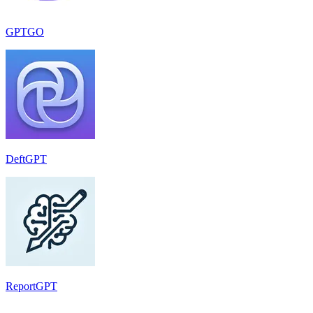
GPTGO
DeftGPT
ReportGPT