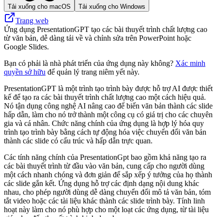
Tải xuống cho macOS
Tải xuống cho Windows
Trang web
Ứng dụng PresentationGPT tạo các bài thuyết trình chất lượng cao
từ văn bản, dễ dàng tải về và chỉnh sửa trên PowerPoint hoặc
Google Slides.
Bạn có phải là nhà phát triển của ứng dụng này không?
Xác minh
quyền sở hữu
để quản lý trang niêm yết này.
PresentationGPT là một trình tạo trình bày được hỗ trợ AI được thiết
kế để tạo ra các bài thuyết trình chất lượng cao một cách hiệu quả.
Nó tận dụng công nghệ AI nâng cao để biến văn bản thành các slide
hấp dẫn, làm cho nó trở thành một công cụ có giá trị cho các chuyên
gia và cá nhân. Chức năng chính của ứng dụng là hợp lý hóa quy
trình tạo trình bày bằng cách tự động hóa việc chuyển đổi văn bản
thành các slide có cấu trúc và hấp dẫn trực quan.
Các tính năng chính của PresentationGpt bao gồm khả năng tạo ra
các bài thuyết trình từ đầu vào văn bản, cung cấp cho người dùng
một cách nhanh chóng và đơn giản để sắp xếp ý tưởng của họ thành
các slide gắn kết. Ứng dụng hỗ trợ các định dạng nội dung khác
nhau, cho phép người dùng dễ dàng chuyển đổi mô tả văn bản, tóm
tắt video hoặc các tài liệu khác thành các slide trình bày. Tính linh
hoạt này làm cho nó phù hợp cho một loạt các ứng dụng, từ tài liệu