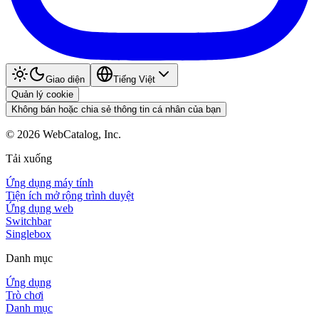
Giao diện
Tiếng Việt
Quản lý cookie
Không bán hoặc chia sẻ thông tin cá nhân của bạn
©
2026
WebCatalog, Inc.
Tải xuống
Ứng dụng máy tính
Tiện ích mở rộng trình duyệt
Ứng dụng web
Switchbar
Singlebox
Danh mục
Ứng dụng
Trò chơi
Danh mục