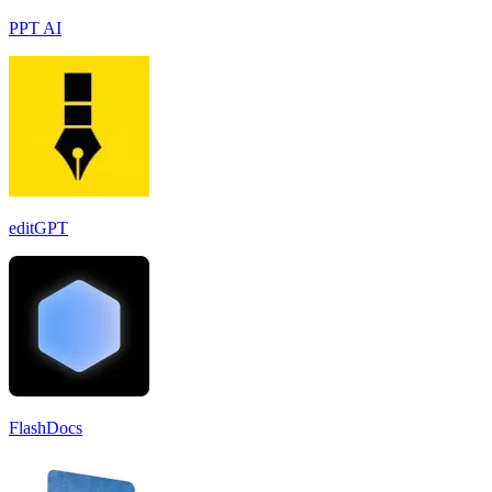
PPT AI
editGPT
FlashDocs