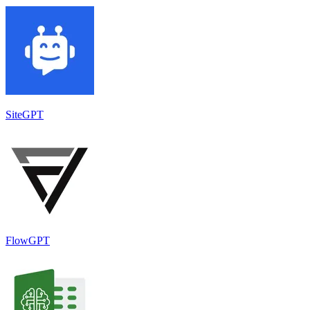
SiteGPT
FlowGPT