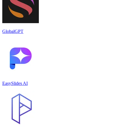
GlobalGPT
EasySlides AI