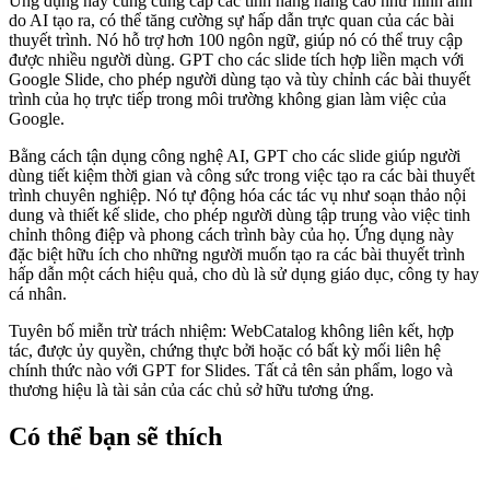
Ứng dụng này cũng cung cấp các tính năng nâng cao như hình ảnh
do AI tạo ra, có thể tăng cường sự hấp dẫn trực quan của các bài
thuyết trình. Nó hỗ trợ hơn 100 ngôn ngữ, giúp nó có thể truy cập
được nhiều người dùng. GPT cho các slide tích hợp liền mạch với
Google Slide, cho phép người dùng tạo và tùy chỉnh các bài thuyết
trình của họ trực tiếp trong môi trường không gian làm việc của
Google.
Bằng cách tận dụng công nghệ AI, GPT cho các slide giúp người
dùng tiết kiệm thời gian và công sức trong việc tạo ra các bài thuyết
trình chuyên nghiệp. Nó tự động hóa các tác vụ như soạn thảo nội
dung và thiết kế slide, cho phép người dùng tập trung vào việc tinh
chỉnh thông điệp và phong cách trình bày của họ. Ứng dụng này
đặc biệt hữu ích cho những người muốn tạo ra các bài thuyết trình
hấp dẫn một cách hiệu quả, cho dù là sử dụng giáo dục, công ty hay
cá nhân.
Tuyên bố miễn trừ trách nhiệm: WebCatalog không liên kết, hợp
tác, được ủy quyền, chứng thực bởi hoặc có bất kỳ mối liên hệ
chính thức nào với GPT for Slides. Tất cả tên sản phẩm, logo và
thương hiệu là tài sản của các chủ sở hữu tương ứng.
Có thể bạn sẽ thích