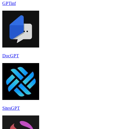
GPTinf
DocGPT
SitesGPT