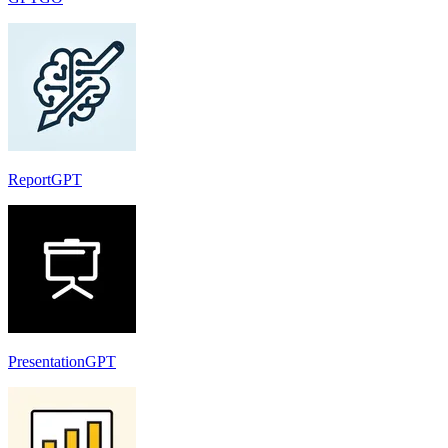
ReportGPT
PresentationGPT