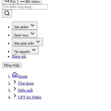
Tìm
Mở menu
Sản phẩm
Danh mục
Nhà phát triển
Tài nguyên
Bảng giá
Đăng nhập
Home
Ứng dụng
Hiệu suất
GPT for Slides