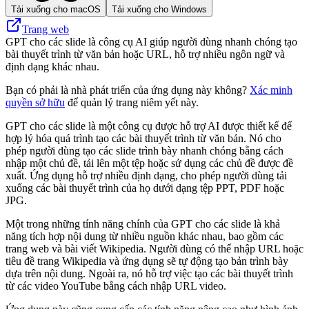
Tải xuống cho macOS
Tải xuống cho Windows
Trang web
GPT cho các slide là công cụ AI giúp người dùng nhanh chóng tạo
bài thuyết trình từ văn bản hoặc URL, hỗ trợ nhiều ngôn ngữ và
định dạng khác nhau.
Bạn có phải là nhà phát triển của ứng dụng này không?
Xác minh
quyền sở hữu
để quản lý trang niêm yết này.
GPT cho các slide là một công cụ được hỗ trợ AI được thiết kế để
hợp lý hóa quá trình tạo các bài thuyết trình từ văn bản. Nó cho
phép người dùng tạo các slide trình bày nhanh chóng bằng cách
nhập một chủ đề, tải lên một tệp hoặc sử dụng các chủ đề được đề
xuất. Ứng dụng hỗ trợ nhiều định dạng, cho phép người dùng tải
xuống các bài thuyết trình của họ dưới dạng tệp PPT, PDF hoặc
JPG.
Một trong những tính năng chính của GPT cho các slide là khả
năng tích hợp nội dung từ nhiều nguồn khác nhau, bao gồm các
trang web và bài viết Wikipedia. Người dùng có thể nhập URL hoặc
tiêu đề trang Wikipedia và ứng dụng sẽ tự động tạo bản trình bày
dựa trên nội dung. Ngoài ra, nó hỗ trợ việc tạo các bài thuyết trình
từ các video YouTube bằng cách nhập URL video.